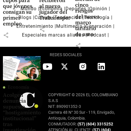
cupos para
recibieron
cinco
que jóvenes
al nuevo
Mundo
Economía
Deportes
Opinión
riesgos
consigan su
jugador del
del nuevo
primer
Trabzonspor
Blogs
Cultura
Tendencias
Tecnología
marco
empleo
Entretenimiento
Multimedia
Generación
tarifario
share
de aseo
share
Especiales marcas aliadas
Pódcast
share
REDES SOCIALES
Economía
Acolgen
COPYRIGHT © 2026 EL COLOMBIANO
denuncia
S.A.S
supuesto
NIT: 890901352-3
“hostigamiento
Carrera 48 N° 30 Sur - 119, Envigado,
institucional”
Antioquia, Colombia.
tras
CONMUTADOR:
(57) (604) 3315252
investigación
ATENCIÓN AL CLIENTE:
(57) (604)