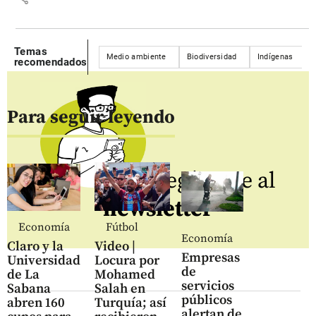
Temas
Medio ambiente
Biodiversidad
Indígenas
recomendados
Para seguir leyendo
Regístrate al
newsletter
Economía
Fútbol
Economía
Claro y la
Video |
Empresas
Universidad
Locura por
de
de La
Mohamed
servicios
Sabana
Salah en
públicos
abren 160
Turquía; así
alertan de