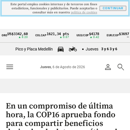
Este portal emplea cookies internas y de terceros con fines
estadísticos, funcionales y publicitarios. Puede aceptarlas o
CONTINUAR
consultar más en nuestra
politica de cookies
US$3342,60
1621,34 pts
$4178
$3697
O
COLCAP
USD/COP
EUR/COP
Cintillo
▲ 8.20
▲ 0.67
▲ 0.42
—
de
Pico y Placa Medellín
Jueves
3 y 6
3 y 6
indicadores
económicos
menu
person
search
Jueves
, 6 de Agosto de 2026
Colombia
En un compromiso de última
hora, la COP16 aprueba fondo
para compartir beneficios