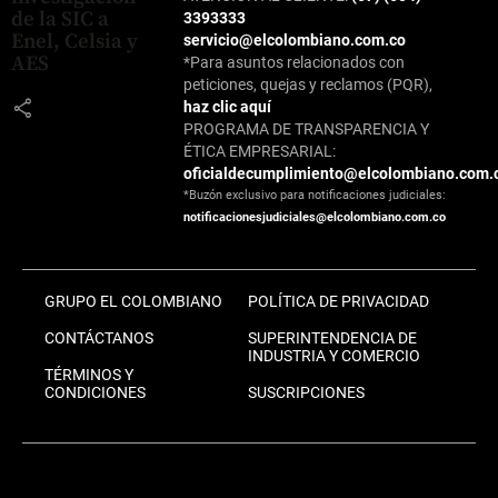
de la SIC a
3393333
Enel, Celsia y
servicio@elcolombiano.com.co
AES
*Para asuntos relacionados con
peticiones, quejas y reclamos (PQR),
share
haz clic aquí
PROGRAMA DE TRANSPARENCIA Y
ÉTICA EMPRESARIAL:
oficialdecumplimiento@elcolombiano.com.
*Buzón exclusivo para notificaciones judiciales:
notificacionesjudiciales@elcolombiano.com.co
GRUPO EL COLOMBIANO
POLÍTICA DE PRIVACIDAD
CONTÁCTANOS
SUPERINTENDENCIA DE
INDUSTRIA Y COMERCIO
TÉRMINOS Y
CONDICIONES
SUSCRIPCIONES