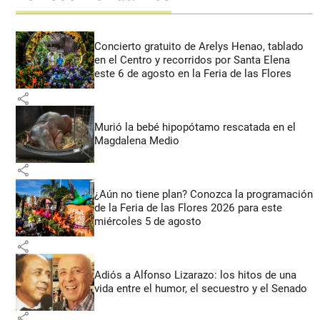
Concierto gratuito de Arelys Henao, tablado
en el Centro y recorridos por Santa Elena
este 6 de agosto en la Feria de las Flores
share
Murió la bebé hipopótamo rescatada en el
Magdalena Medio
share
¿Aún no tiene plan? Conozca la programación
de la Feria de las Flores 2026 para este
miércoles 5 de agosto
share
Adiós a Alfonso Lizarazo: los hitos de una
vida entre el humor, el secuestro y el Senado
share