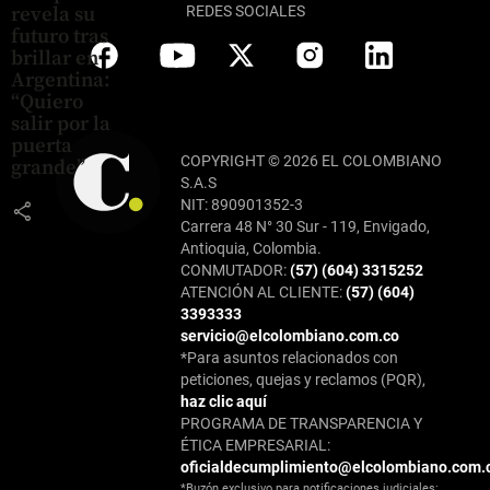
REDES SOCIALES
revela su
futuro tras
brillar en
Argentina:
“Quiero
salir por la
puerta
COPYRIGHT © 2026 EL COLOMBIANO
grande”
S.A.S
NIT: 890901352-3
share
Carrera 48 N° 30 Sur - 119, Envigado,
Antioquia, Colombia.
CONMUTADOR:
(57) (604) 3315252
ATENCIÓN AL CLIENTE:
(57) (604)
3393333
servicio@elcolombiano.com.co
*Para asuntos relacionados con
peticiones, quejas y reclamos (PQR),
haz clic aquí
PROGRAMA DE TRANSPARENCIA Y
ÉTICA EMPRESARIAL:
oficialdecumplimiento@elcolombiano.com.
*Buzón exclusivo para notificaciones judiciales: