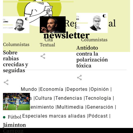
Regístrate al
newsletter
Cita
Columnistas
Columnistas
Textual
Antídoto
Sobre
contra la
share
rabias
polarización
crecidas y
tóxica
seguidas
share
share
Mundo
Economía
Deportes
Opinión
Blogs
Cultura
Tendencias
Tecnología
Entretenimiento
Multimedia
Generación
Especiales marcas aliadas
Pódcast
Fútbol
Jáminton
Campaz