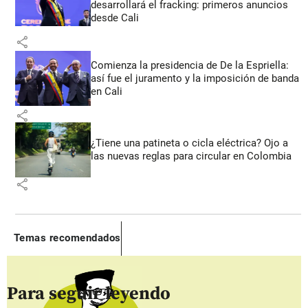
desarrollará el fracking: primeros anuncios
desde Cali
share
Comienza la presidencia de De la Espriella:
así fue el juramento y la imposición de banda
en Cali
share
¿Tiene una patineta o cicla eléctrica? Ojo a
las nuevas reglas para circular en Colombia
share
Temas recomendados
Para seguir leyendo