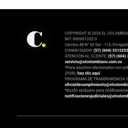
REDES SOCIALES
COPYRIGHT © 2026 EL COLOMBIA
NIT: 890901352-3
Carrera 48 N° 30 Sur - 119, Envigad
CONMUTADOR:
(57) (604) 331525
ATENCIÓN AL CLIENTE:
(57) (604)
servicio@elcolombiano.com.co
*Para asuntos relacionados con pet
(PQR),
haz clic aquí
PROGRAMA DE TRANSPARENCIA Y 
oficialdecumplimiento@elcolomb
*Buzón exclusivo para notificaciones
notificacionesjudiciales@elcolom