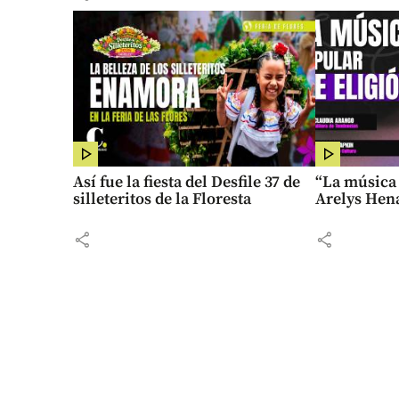
Así fue la fiesta del Desfile 37 de
“La música 
silleteritos de la Floresta
Arelys Hen
share
share