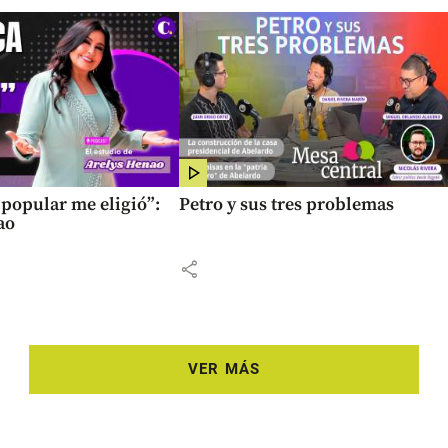
popular me eligió”:
Petro y sus tres problemas
ao
share
VER MÁS