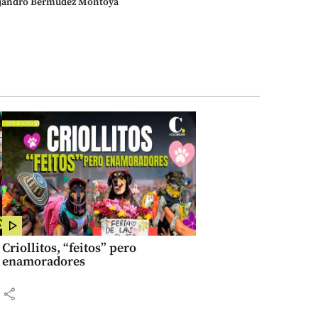
jandro Bermúdez Montoya
Criollitos, “feitos” pero
enamoradores
share