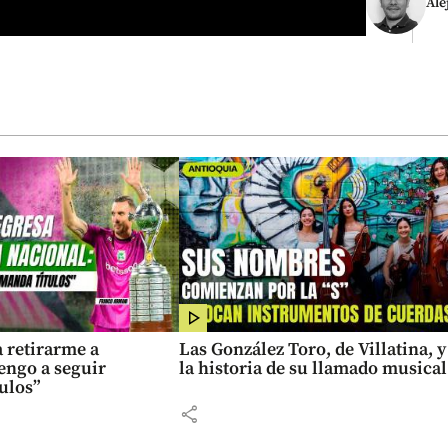
Ale
 retirarme a
Las González Toro, de Villatina, y
engo a seguir
la historia de su llamado musical
ulos”
share