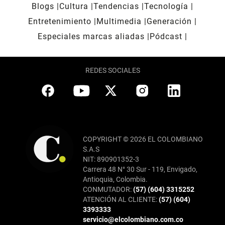
Blogs
Cultura
Tendencias
Tecnología
Entretenimiento
Multimedia
Generación
Especiales marcas aliadas
Pódcast
REDES SOCIALES
COPYRIGHT © 2026 EL COLOMBIANO
S.A.S
NIT: 890901352-3
Carrera 48 N° 30 Sur - 119, Envigado,
Antioquia, Colombia.
CONMUTADOR:
(57) (604) 3315252
ATENCIÓN AL CLIENTE:
(57) (604)
3393333
servicio@elcolombiano.com.co