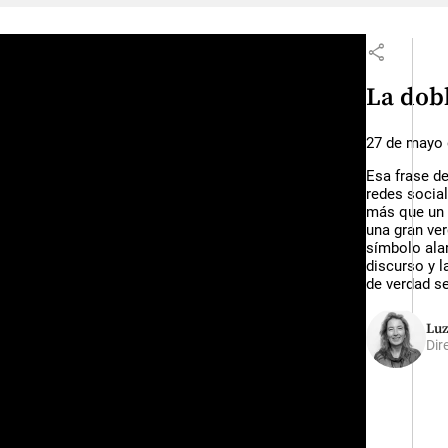
share
La dob
27 de mayo 
Esa frase de
redes socia
más que un 
una gran ver
símbolo ala
discurso y l
de verdad se
Luz
Dir