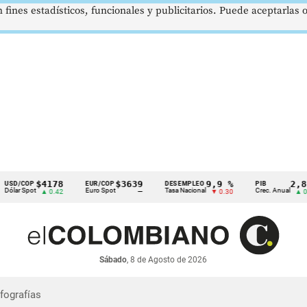
 fines estadísticos, funcionales y publicitarios. Puede aceptarlas
$4178
$3639
9,9 %
2,8 %
/COP
EUR/COP
DESEMPLEO
PIB
r Spot
Euro Spot
Tasa Nacional
Crec. Anual
▲ 0.42
—
▼ 0.30
▲ 0.10
Sábado
, 8 de Agosto de 2026
nfografías