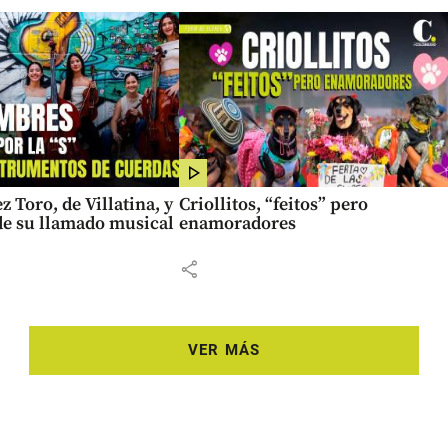
z Toro, de Villatina, y
Criollitos, “feitos” pero
 de su llamado musical
enamoradores
share
VER MÁS