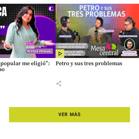
popular me eligió”:
Petro y sus tres problemas
ao
share
VER MÁS