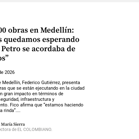
00 obras en Medellín:
s quedamos esperando
i Petro se acordaba de
os”
de 2026
e Medellín, Federico Gutiérrez, presenta
ras que se están ejecutando en la ciudad
án gran impacto en términos de
eguridad, infraestructura y
ento. Fico afirma que “estamos haciendo
a rinda”....
 María Sierra
ectora de EL COLOMBIANO.