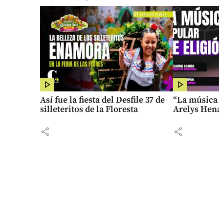
Así fue la fiesta del Desfile 37 de
“La música 
silleteritos de la Floresta
Arelys Hen
share
share