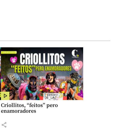
Criollitos, “feitos” pero
enamoradores
share