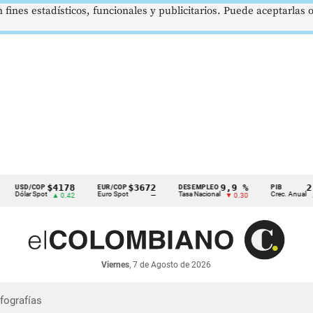
 fines estadísticos, funcionales y publicitarios. Puede aceptarlas
$4178
$3672
9,9 %
2,8 
SD/COP
EUR/COP
DESEMPLEO
PIB
ólar Spot
Euro Spot
Tasa Nacional
Crec. Anual
▲ 0.42
—
▼ 0.30
▲ 0.1
Viernes
, 7 de Agosto de 2026
nfografías