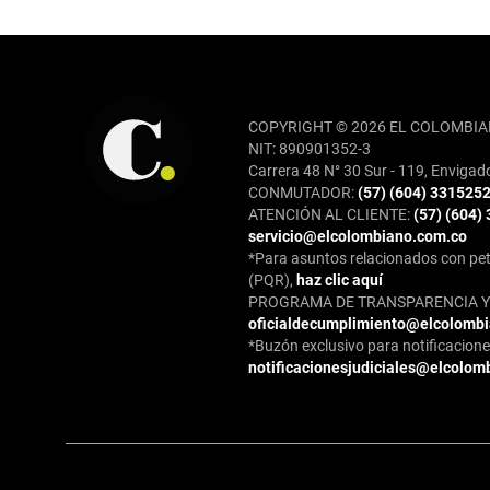
REDES SOCIALES
COPYRIGHT © 2026 EL COLOMBIA
NIT: 890901352-3
Carrera 48 N° 30 Sur - 119, Envigad
CONMUTADOR:
(57) (604) 331525
ATENCIÓN AL CLIENTE:
(57) (604)
servicio@elcolombiano.com.co
*Para asuntos relacionados con pet
(PQR),
haz clic aquí
PROGRAMA DE TRANSPARENCIA Y 
oficialdecumplimiento@elcolomb
*Buzón exclusivo para notificaciones
notificacionesjudiciales@elcolom