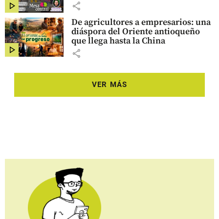
share
De agricultores a empresarios: una
diáspora del Oriente antioqueño
que llega hasta la China
share
VER MÁS