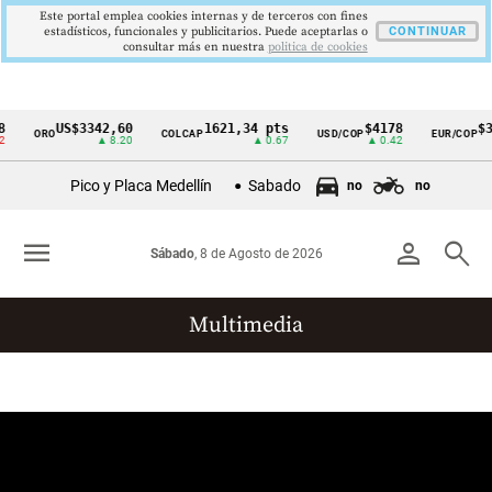
Este portal emplea cookies internas y de terceros con fines
estadísticos, funcionales y publicitarios. Puede aceptarlas o
CONTINUAR
consultar más en nuestra
politica de cookies
US$3342,60
1621,34 pts
$4178
$3
ORO
COLCAP
USD/COP
EUR/COP
Cintillo
▲ 8.20
▲ 0.67
▲ 0.42
de
Pico y Placa Medellín
Sabado
no
no
indicadores
económicos
menu
person
search
Sábado
, 8 de Agosto de 2026
Colombia
Multimedia
Reportajes gráficos
Videos
Infografías