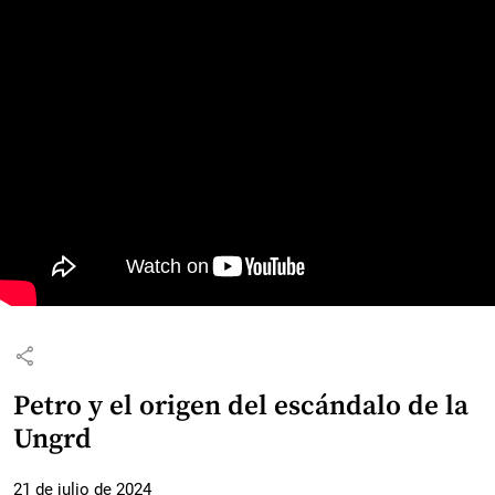
share
Petro y el origen del escándalo de la
Ungrd
21 de julio de 2024