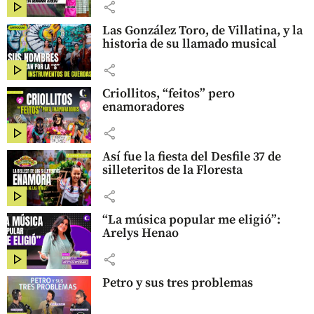
share
Las González Toro, de Villatina, y la
historia de su llamado musical
share
Criollitos, “feitos” pero
enamoradores
share
Así fue la fiesta del Desfile 37 de
silleteritos de la Floresta
share
“La música popular me eligió”:
Arelys Henao
share
Petro y sus tres problemas