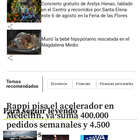
Concierto gratuito de Arelys Henao, tablado
en el Centro y recorridos por Santa Elena
este 6 de agosto en la Feria de las Flores
share
Murió la bebé hipopótamo rescatada en el
Magdalena Medio
share
Temas
Economía
Finanzas
Finanzas personales
recomendados
Rappi pisa el acelerador en
Para seguir leyendo
Medellín, ya suma 400.000
pedidos semanales y 4.500
negocios