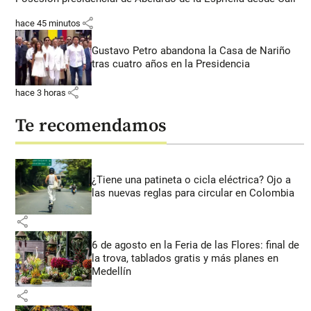
share
hace 45 minutos
Gustavo Petro abandona la Casa de Nariño
tras cuatro años en la Presidencia
share
hace 3 horas
Te recomendamos
¿Tiene una patineta o cicla eléctrica? Ojo a
las nuevas reglas para circular en Colombia
share
6 de agosto en la Feria de las Flores: final de
la trova, tablados gratis y más planes en
Medellín
share