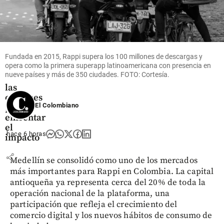
Economía
La
nómina
de las
mipymes
será más
Fundada en 2015, Rappi supera los 100 millones de descargas y
opera como la primera superapp latinoamericana con presencia en
costosa:
nueve países y más de 350 ciudades. FOTO: Cortesía.
estas son
las
opciones
El Colombiano
para
enfrentar
el
hace 6 horas
impacto
share
Medellín se consolidó como uno de los mercados
más importantes para Rappi en Colombia. La capital
antioqueña ya representa cerca del 20% de toda la
operación nacional de la plataforma, una
participación que refleja el crecimiento del
comercio digital y los nuevos hábitos de consumo de