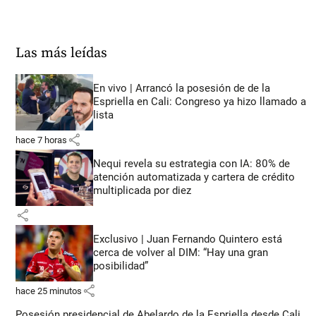
Las más leídas
En vivo | Arrancó la posesión de de la
Espriella en Cali: Congreso ya hizo llamado a
lista
share
hace 7 horas
Nequi revela su estrategia con IA: 80% de
atención automatizada y cartera de crédito
multiplicada por diez
share
Exclusivo | Juan Fernando Quintero está
cerca de volver al DIM: “Hay una gran
posibilidad”
share
hace 25 minutos
Posesión presidencial de Abelardo de la Espriella desde Cali