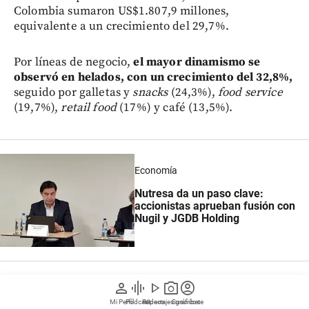
Colombia sumaron US$1.807,9 millones,
equivalente a un crecimiento del 29,7%.
Por líneas de negocio,
el mayor dinamismo se
observó en helados, con un crecimiento del 32,8%,
seguido por galletas y
snacks
(24,3%),
food service
(19,7%),
retail food
(17%) y café (13,5%).
Economía
Nutresa da un paso clave:
accionistas aprueban fusión con
Nugil y JGDB Holding
person
graphic_eq
play_arrow
photo_camera
account_circle
En cuanto a los canales de comercialización, el canal
Mi Perfil
Pódcast
Reportajes gráficos
Videos
Suscríbete
tradicional aumentó sus ventas 20,4%, el canal