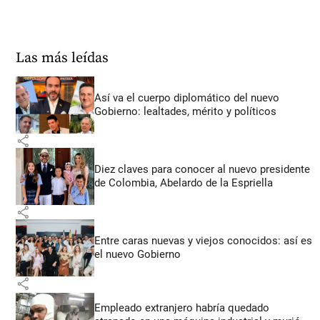
Las más leídas
Así va el cuerpo diplomático del nuevo
Gobierno: lealtades, mérito y políticos
share
Diez claves para conocer al nuevo presidente
de Colombia, Abelardo de la Espriella
share
Entre caras nuevas y viejos conocidos: así es
el nuevo Gobierno
share
Empleado extranjero habría quedado