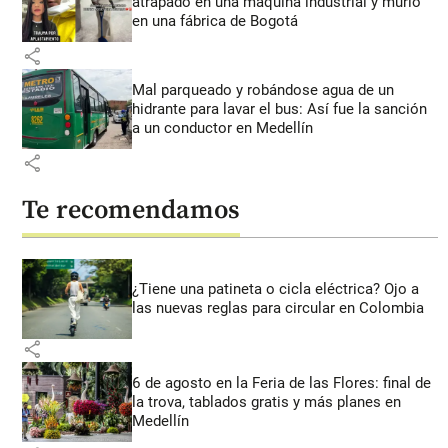
atrapado en una máquina industrial y murió
en una fábrica de Bogotá
share
Mal parqueado y robándose agua de un
hidrante para lavar el bus: Así fue la sanción
a un conductor en Medellín
share
Te recomendamos
¿Tiene una patineta o cicla eléctrica? Ojo a
las nuevas reglas para circular en Colombia
share
6 de agosto en la Feria de las Flores: final de
la trova, tablados gratis y más planes en
Medellín