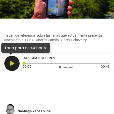
Imagen de referencia sobre las fallas que actualmente presenta
Bancolombia. FOTO: Andrés Camilo Suárez Echeverry.
×
Toca para escuchar
ESCUCHA EL RESUMEN
Tiempo transcurrido: 0 segundos
Du
00:00
00:43
Santiago Yepes Vidal