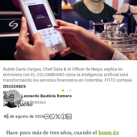
Oriente
Antioqueño
Flores que
cruzan el
cielo: así
es el
negocio
Rubén Darío Vargas, Chief Data & AI Officer de Nequi, explica en
que mueve
entrevista con EL COLOMBIANO cómo la inteligencia artificial está
US$ 380
transformando los servicios financieros en Colombia. FOTO cortesía
millones
en el
1
2
Leonardo Bautista Romero
Oriente
Tendencias
antioqueño
share
06 de agosto de 2026
Hace poco más de tres años, cuando el
boom de