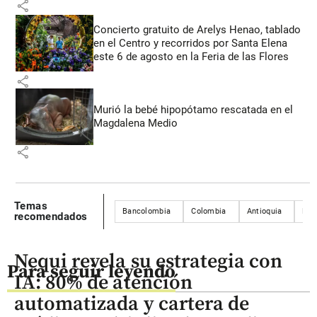
share
Concierto gratuito de Arelys Henao, tablado
en el Centro y recorridos por Santa Elena
este 6 de agosto en la Feria de las Flores
share
Murió la bebé hipopótamo rescatada en el
Magdalena Medio
share
Temas
Bancolombia
Colombia
Antioquia
Med
recomendados
Nequi revela su estrategia con
Para seguir leyendo
IA: 80% de atención
automatizada y cartera de