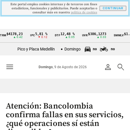
Este portal emplea cookies internas y de terceros con fines
estadísticos, funcionales y publicitarios. Puede aceptarlas o
CONTINUAR
consultar más en nuestra
politica de cookies
4178,23
5,81 %
12,48 %
$386,1273
$1.750.9
IPC
DTF
UVR
SMMLV
Cintillo
▲ 0.42
▼ 0.12
▲ 0.05
▲ 0.03
de
Pico y Placa Medellín
Domingo
no
no
indicadores
económicos
menu
person
search
Domingo
, 9 de Agosto de 2026
Colombia
Atención: Bancolombia
confirma fallas en sus servicios,
¿qué operaciones sí están