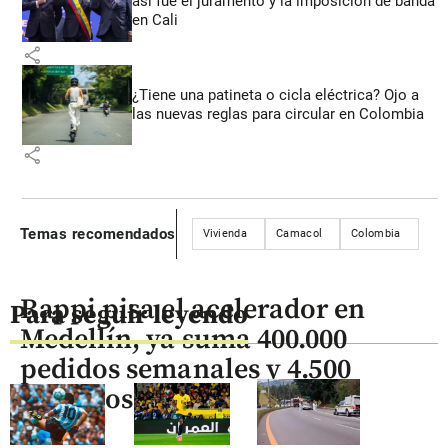
así fue el juramento y la imposición de banda
en Cali
share
¿Tiene una patineta o cicla eléctrica? Ojo a
las nuevas reglas para circular en Colombia
share
Temas recomendados
Vivienda
Camacol
Colombia
Rappi pisa el acelerador en
Para seguir leyendo
Medellín, ya suma 400.000
pedidos semanales y 4.500
negocios