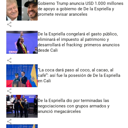
Gobierno Trump anuncia USD 1.000 millones
de apoyo a gobierno de De la Espriella y
promete revisar aranceles
share
De la Espriella congelará el gasto público,
eliminará el impuesto al patrimonio y
desarrollará el fracking: primeros anuncios
desde Cali
share
“La coca dará paso al coco, al cacao, al
café”: así fue la posesión de De la Espriella
en Cali
share
De la Espriella dio por terminadas las
negociaciones con grupos armados y
anunció megacárceles
share