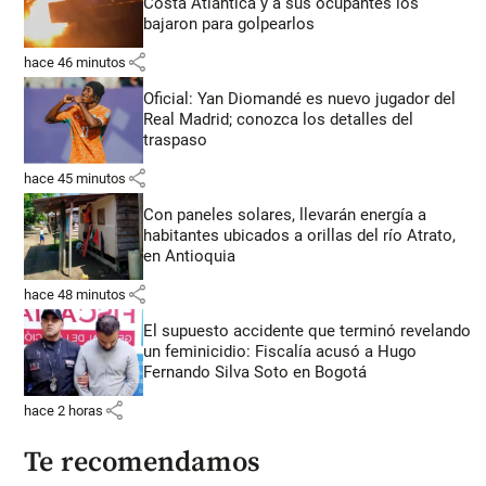
Costa Atlántica y a sus ocupantes los
bajaron para golpearlos
share
hace 46 minutos
Oficial: Yan Diomandé es nuevo jugador del
Real Madrid; conozca los detalles del
traspaso
share
hace 45 minutos
Con paneles solares, llevarán energía a
habitantes ubicados a orillas del río Atrato,
en Antioquia
share
hace 48 minutos
El supuesto accidente que terminó revelando
un feminicidio: Fiscalía acusó a Hugo
Fernando Silva Soto en Bogotá
share
hace 2 horas
Te recomendamos