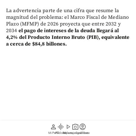
La advertencia parte de una cifra que resume la
magnitud del problema: el Marco Fiscal de Mediano
Plazo (MFMP) de 2026 proyecta que entre 2032 y
2034
el pago de intereses de la deuda llegará al
4,2% del Producto Interno Bruto (PIB), equivalente
a cerca de $84,8 billones.
person
graphic_eq
play_arrow
photo_camera
account_circle
Mi Perfil
Pódcast
Reportajes gráficos
Videos
Suscríbete