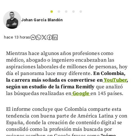
share
1
2
3
4
5
Johan García Blandón
hace 13 horas
Mientras hace algunos años profesiones como
médico, abogado o ingeniero encabezaban las
aspiraciones laborales de millones de personas, hoy
día el panorama luce muy diferente.
En Colombia,
la carrera más soñada es convertirse en
YouTuber
,
según un estudio de la firma Remitly
que analizó
las búsquedas realizadas en
Google
en 145 países.
El informe concluye que Colombia comparte esta
tendencia con buena parte de América Latina y con
España, donde la creación de contenido digital se
consolidó como la profesión más buscada por
quienes escriben en Google frases como
“cómo