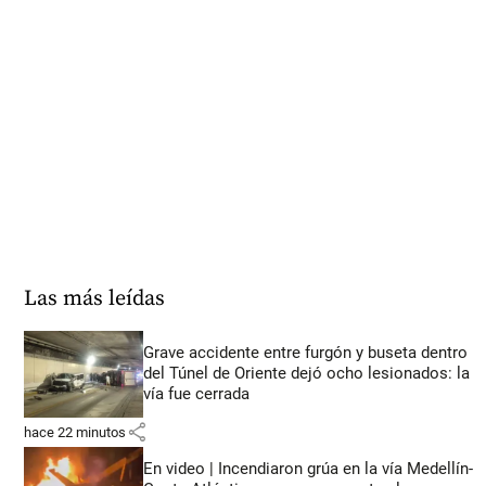
Las más leídas
Grave accidente entre furgón y buseta dentro
del Túnel de Oriente dejó ocho lesionados: la
vía fue cerrada
share
hace 22 minutos
En video | Incendiaron grúa en la vía Medellín-