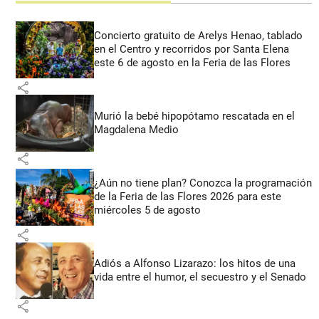
Concierto gratuito de Arelys Henao, tablado
en el Centro y recorridos por Santa Elena
este 6 de agosto en la Feria de las Flores
share
Murió la bebé hipopótamo rescatada en el
Magdalena Medio
share
¿Aún no tiene plan? Conozca la programación
de la Feria de las Flores 2026 para este
miércoles 5 de agosto
share
Adiós a Alfonso Lizarazo: los hitos de una
vida entre el humor, el secuestro y el Senado
share