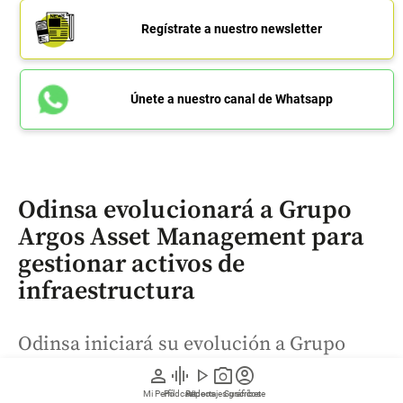
Regístrate a nuestro newsletter
Únete a nuestro canal de Whatsapp
Odinsa evolucionará a Grupo
Argos Asset Management para
gestionar activos de
infraestructura
Odinsa iniciará su evolución a Grupo
Argos Asset Management como parte del
person
graphic_eq
play_arrow
photo_camera
account_circle
programa ACE 1.0 para atraer capital y
Mi Perfil
Pódcast
Reportajes gráficos
Videos
Suscríbete