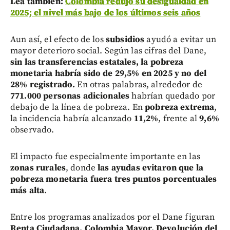
Lea también:
Colombia redujo su desigualdad en
2025; el nivel más bajo de los últimos seis años
Aun así, el efecto de los
subsidios
ayudó a evitar un
mayor deterioro social. Según las cifras del Dane,
sin las transferencias estatales, la pobreza
monetaria habría sido de 29,5% en 2025 y no del
28% registrado.
En otras palabras, alrededor de
771.000 personas adicionales
habrían quedado por
debajo de la línea de pobreza. En
pobreza extrema
,
la incidencia habría alcanzado
11,2%
, frente al
9,6%
observado.
El impacto fue especialmente importante en las
zonas rurales
, donde
las ayudas evitaron que la
pobreza monetaria fuera tres puntos porcentuales
más alta
.
Entre los programas analizados por el Dane figuran
Renta Ciudadana, Colombia Mayor, Devolución del