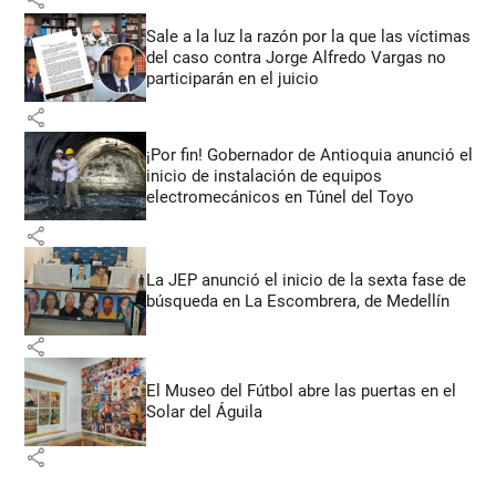
Sale a la luz la razón por la que las víctimas
del caso contra Jorge Alfredo Vargas no
participarán en el juicio
share
¡Por fin! Gobernador de Antioquia anunció el
inicio de instalación de equipos
electromecánicos en Túnel del Toyo
share
La JEP anunció el inicio de la sexta fase de
búsqueda en La Escombrera, de Medellín
share
El Museo del Fútbol abre las puertas en el
Solar del Águila
share