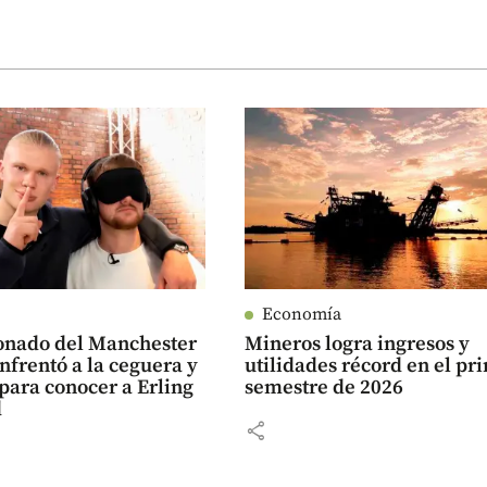
Economía
ionado del Manchester
Mineros logra ingresos y
enfrentó a la ceguera y
utilidades récord en el pr
para conocer a Erling
semestre de 2026
d
share