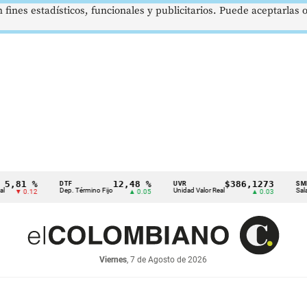
 fines estadísticos, funcionales y publicitarios. Puede aceptarlas
 %
12,48 %
$386,1273
DTF
UVR
SMMLV
Dep. Término Fijo
Unidad Valor Real
Salario Mín
.12
▲ 0.05
▲ 0.03
Viernes
, 7 de Agosto de 2026