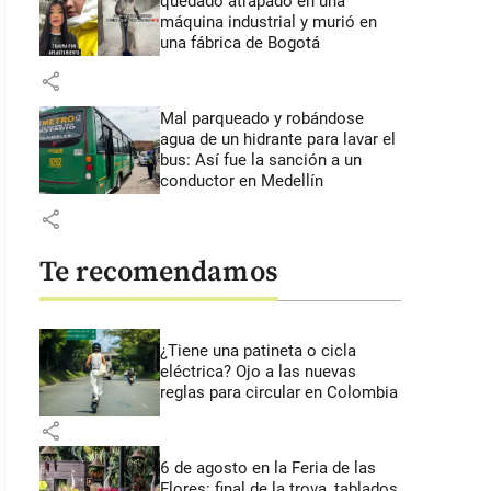
quedado atrapado en una
máquina industrial y murió en
una fábrica de Bogotá
share
Mal parqueado y robándose
agua de un hidrante para lavar el
bus: Así fue la sanción a un
conductor en Medellín
share
Te recomendamos
¿Tiene una patineta o cicla
eléctrica? Ojo a las nuevas
reglas para circular en Colombia
share
6 de agosto en la Feria de las
Flores: final de la trova, tablados