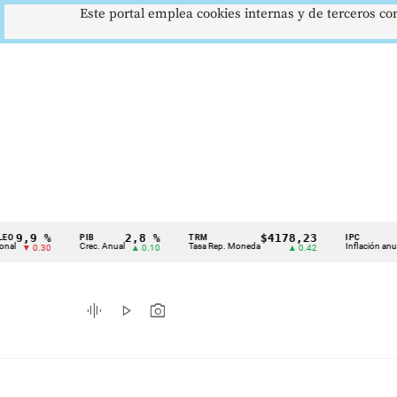
Este portal emplea cookies internas y de terceros con
9 %
2,8 %
$4178,23
5,81
PIB
TRM
IPC
Cintillo
Crec. Anual
Tasa Rep. Moneda
Inflación anual
0.30
▲ 0.10
▲ 0.42
▼ 0
de
indicadores
graphic_eq
play_arrow
photo_camera
económicos
Colombia