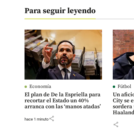
Para seguir leyendo
Economía
Fútbol
El plan de De la Espriella para
Un afic
recortar el Estado un 40%
City se 
arranca con las ‘manos atadas’
sordera 
Haalan
share
hace 1 minuto
share