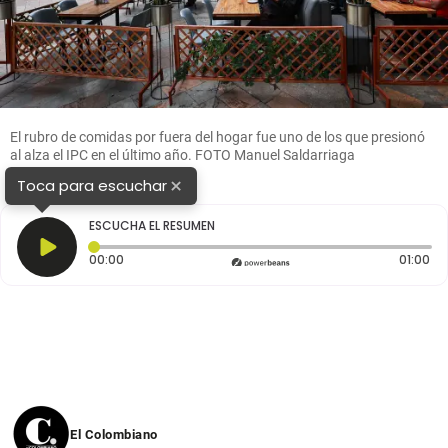
El rubro de comidas por fuera del hogar fue uno de los que presionó
al alza el IPC en el último año. FOTO Manuel Saldarriaga
×
Toca para escuchar
ESCUCHA EL RESUMEN
Tiempo transcurrido: 0 segundos
Dur
00:00
01:00
El Colombiano