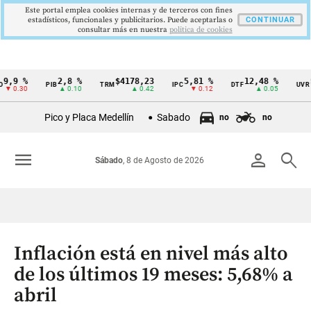
Este portal emplea cookies internas y de terceros con fines
estadísticos, funcionales y publicitarios. Puede aceptarlas o
CONTINUAR
consultar más en nuestra
politica de cookies
%
2,8 %
$4178,23
5,81 %
12,48 %
$386,
PIB
TRM
IPC
DTF
UVR
Cintillo
30
▲ 0.10
▲ 0.42
▼ 0.12
▲ 0.05
de
Pico y Placa Medellín
Sabado
no
no
indicadores
económicos
menu
person
search
Sábado
, 8 de Agosto de 2026
Colombia
Inflación está en nivel más alto
de los últimos 19 meses: 5,68% a
abril