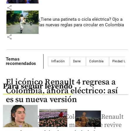
share
¿Tiene una patineta o cicla eléctrica? Ojo a
las nuevas reglas para circular en Colombia
share
Temas
Inflación
Dane
Colombia
Piedad Urdi
recomendados
El icónico Renault 4 regresa a
Para seguir leyendo
Colombia, ahora eléctrico: así
es su nueva versión
Renault presentó en Colombia el Renault
4 E-Tech eléctrico, un modelo que revive