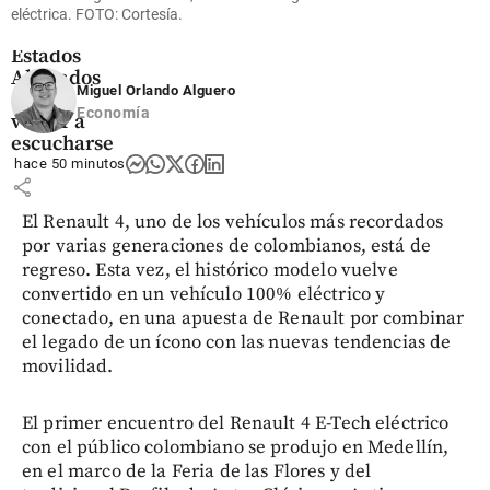
de un Fan
eléctrica. FOTO: Cortesía.
Fatal:
Estados
Alterados
Miguel Orlando Alguero
decide
Economía
volver a
escucharse
hace 50 minutos
share
El Renault 4, uno de los vehículos más recordados
por varias generaciones de colombianos, está de
regreso. Esta vez, el histórico modelo vuelve
convertido en un vehículo 100% eléctrico y
conectado, en una apuesta de Renault por combinar
el legado de un ícono con las nuevas tendencias de
movilidad.
El primer encuentro del Renault 4 E-Tech eléctrico
con el público colombiano se produjo en Medellín,
en el marco de la Feria de las Flores y del