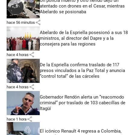
Un policía muerto y otro herido dejó un
atentado con drones en el Cesar, mientras
Abelardo se posionaba
share
hace 56 minutos
Abelardo de la Espriella posesionó a sus 18
ministros, al director del Dapre y a la
consejera para las regiones
share
hace 4 horas
De la Espriella confirma traslado de 117
presos vinculados a la Paz Total y anuncia
“control total” de las cárceles
share
hace 4 horas
Gobernador Rendón alerta un “reacomodo
criminal” por traslado de 103 cabecillas de
Itagüí
share
hace 1 hora
El icónico Renault 4 regresa a Colombia,