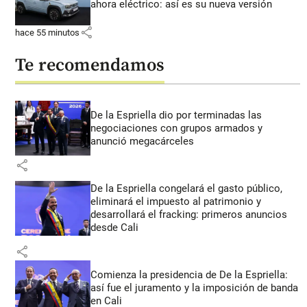
ahora eléctrico: así es su nueva versión
share
hace 55 minutos
Te recomendamos
De la Espriella dio por terminadas las
negociaciones con grupos armados y
anunció megacárceles
share
De la Espriella congelará el gasto público,
eliminará el impuesto al patrimonio y
desarrollará el fracking: primeros anuncios
desde Cali
share
Comienza la presidencia de De la Espriella:
así fue el juramento y la imposición de banda
en Cali