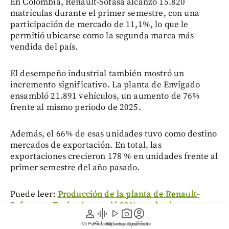
En Colombia, Renault-Sofasa alcanzó 15.820
matrículas durante el primer semestre, con una
participación de mercado de 11,1%, lo que le
permitió ubicarse como la segunda marca más
vendida del país.
El desempeño industrial también mostró un
incremento significativo. La planta de Envigado
ensambló 21.891 vehículos, un aumento de 76%
frente al mismo periodo de 2025.
Además, el 66% de esas unidades tuvo como destino
mercados de exportación. En total, las
exportaciones crecieron 178 % en unidades frente al
primer semestre del año pasado.
Puede leer:
Producción de la planta de Renault-
Sofasa, en Envigado, creció 80% en el primer
person
graphic_eq
play_arrow
photo_camera
account_circle
trimestre de 2026
Mi Perfil
Pódcast
Reportajes gráficos
Videos
Suscríbete