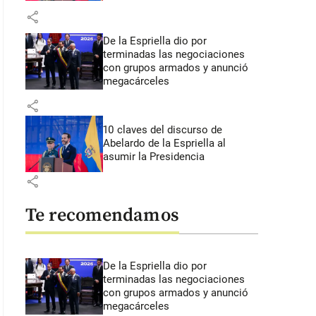
share
De la Espriella dio por
terminadas las negociaciones
con grupos armados y anunció
megacárceles
share
10 claves del discurso de
Abelardo de la Espriella al
asumir la Presidencia
share
Te recomendamos
De la Espriella dio por
terminadas las negociaciones
con grupos armados y anunció
megacárceles