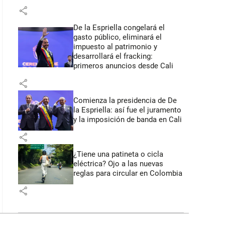
share
De la Espriella congelará el
gasto público, eliminará el
impuesto al patrimonio y
desarrollará el fracking:
primeros anuncios desde Cali
share
Comienza la presidencia de De
la Espriella: así fue el juramento
y la imposición de banda en Cali
share
¿Tiene una patineta o cicla
eléctrica? Ojo a las nuevas
reglas para circular en Colombia
share