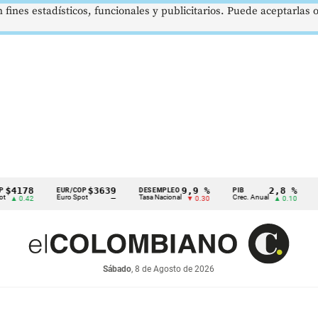
 fines estadísticos, funcionales y publicitarios. Puede aceptarlas
78
$3639
9,9 %
2,8 %
EUR/COP
DESEMPLEO
PIB
TRM
Euro Spot
Tasa Nacional
Crec. Anual
Tasa 
.42
—
▼ 0.30
▲ 0.10
Sábado
, 8 de Agosto de 2026