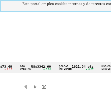
Este portal emplea cookies internas y de terceros con
,48
US$3342,60
1621,34 pts
$41
ORO
COLCAP
USD/COP
Cintillo
Onza Troy
Índ. Bursátil
Dólar Spot
.12
▲ 8.20
▲ 0.67
▲ 0
de
indicadores
graphic_eq
play_arrow
photo_camera
económicos
Colombia