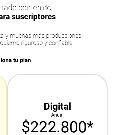
rado contenido
ara suscriptores
esta y muchas más producciones
iodismo riguroso y confiable
iona tu plan
Digital
Anual
$222.800*