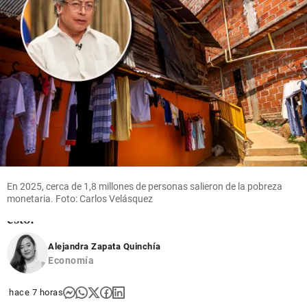
Salud
Gobierno
aumentó
a 90 % el
mínimo
del giro
directo de
recursos a
hospitales
y clínicas;
En 2025, cerca de 1,8 millones de personas salieron de la pobreza
¿qué
monetaria. Foto: Carlos Velásquez
significa
esto?
share
Alejandra Zapata Quinchía
Economía
hace 7 horas