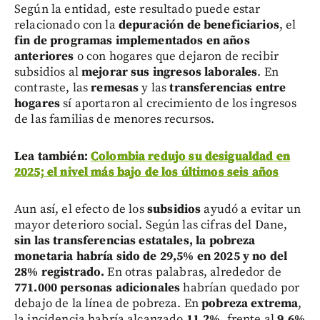
Según la entidad, este resultado puede estar
relacionado con la
depuración de beneficiarios
, el
fin de programas implementados en años
anteriores
o con hogares que dejaron de recibir
subsidios al
mejorar sus ingresos laborales
. En
contraste, las
remesas
y las
transferencias entre
hogares
sí aportaron al crecimiento de los ingresos
de las familias de menores recursos.
Lea también:
Colombia redujo su desigualdad en
2025; el nivel más bajo de los últimos seis años
Aun así, el efecto de los
subsidios
ayudó a evitar un
mayor deterioro social. Según las cifras del Dane,
sin las transferencias estatales, la pobreza
monetaria habría sido de 29,5% en 2025 y no del
28% registrado.
En otras palabras, alrededor de
771.000 personas adicionales
habrían quedado por
debajo de la línea de pobreza. En
pobreza extrema
,
la incidencia habría alcanzado
11,2%
, frente al
9,6%