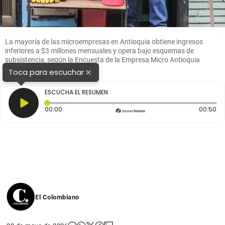
La mayoría de las microempresas en Antioquia obtiene ingresos
inferiores a $3 millones mensuales y opera bajo esquemas de
subsistencia, según la Encuesta de la Empresa Micro Antioquia
2026. FOTO EL COLOMBIANO
×
Toca para escuchar
ESCUCHA EL RESUMEN
Tiempo transcurrido: 0 segundos
Du
00:00
00:50
El Colombiano