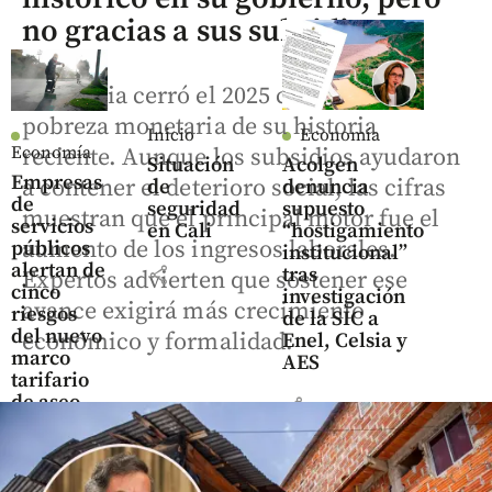
no gracias a sus subsidios
Colombia cerró el 2025 con la menor
pobreza monetaria de su historia
Inicio
Economía
Economía
reciente. Aunque los subsidios ayudaron
Situación
Acolgen
Empresas
a contener el deterioro social, las cifras
de
denuncia
de
seguridad
supuesto
muestran que el principal motor fue el
servicios
en Cali
“hostigamiento
aumento de los ingresos laborales.
públicos
institucional”
alertan de
share
tras
Expertos advierten que sostener ese
cinco
investigación
avance exigirá más crecimiento
riesgos
de la SIC a
del nuevo
económico y formalidad.
Enel, Celsia y
marco
AES
tarifario
de aseo
share
share