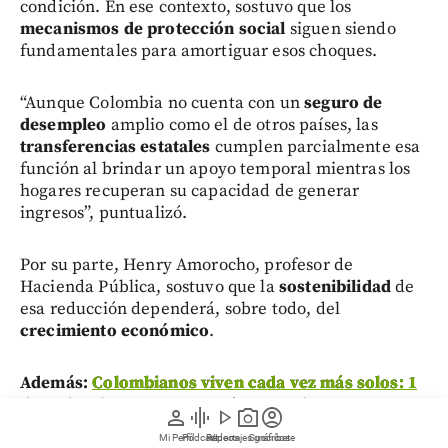
condición. En ese contexto, sostuvo que los
mecanismos de protección social
siguen siendo
fundamentales para amortiguar esos choques.
“Aunque Colombia no cuenta con un
seguro de
desempleo
amplio como el de otros países, las
transferencias estatales
cumplen parcialmente esa
función al brindar un apoyo temporal mientras los
hogares recuperan su capacidad de generar
ingresos”, puntualizó.
Por su parte, Henry Amorocho, profesor de
Hacienda Pública, sostuvo que la
sostenibilidad
de
esa reducción dependerá, sobre todo, del
crecimiento económico
.
Además:
Colombianos viven cada vez más solos: 1
de cada 5 hogares ya es unipersonal
person
graphic_eq
play_arrow
photo_camera
account_circle
Mi Perfil
Pódcast
Reportajes gráficos
Videos
Suscríbete