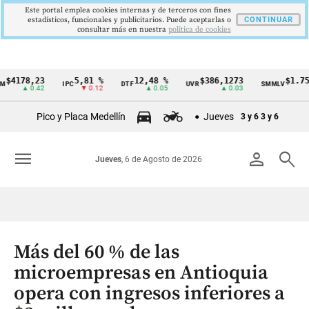
Este portal emplea cookies internas y de terceros con fines
estadísticos, funcionales y publicitarios. Puede aceptarlas o
CONTINUAR
consultar más en nuestra
politica de cookies
78,23
5,81 %
12,48 %
$386,1273
$1.750.90
IPC
DTF
UVR
SMMLV
Cintillo
▲ 0.42
▼ 0.12
▲ 0.05
▲ 0.03
de
Pico y Placa Medellín
Jueves
3 y 6
3 y 6
indicadores
económicos
menu
person
search
Jueves
, 6 de Agosto de 2026
Colombia
Más del 60 % de las
microempresas en Antioquia
opera con ingresos inferiores a