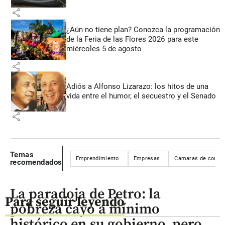
share
¿Aún no tiene plan? Conozca la programación
de la Feria de las Flores 2026 para este
miércoles 5 de agosto
share
Adiós a Alfonso Lizarazo: los hitos de una
vida entre el humor, el secuestro y el Senado
share
Temas
Emprendimiento
Empresas
Cámaras de comer
recomendados
La paradoja de Petro: la
Para seguir leyendo
pobreza cayó a mínimo
histórico en su gobierno, pero