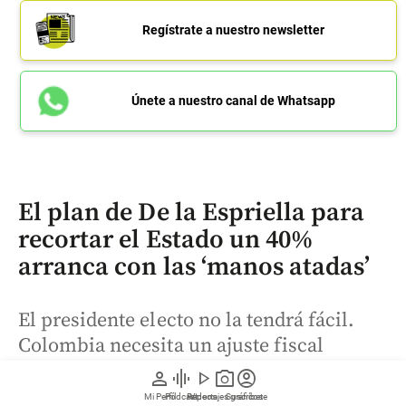
Regístrate a nuestro newsletter
Únete a nuestro canal de Whatsapp
El plan de De la Espriella para
recortar el Estado un 40%
arranca con las ‘manos atadas’
El presidente electo no la tendrá fácil.
Colombia necesita un ajuste fiscal
cercano a $80 billones, pero la rigidez del
person
graphic_eq
play_arrow
photo_camera
account_circle
presupuesto limita los recortes y exige
Mi Perfil
Pódcast
Reportajes gráficos
Videos
Suscríbete