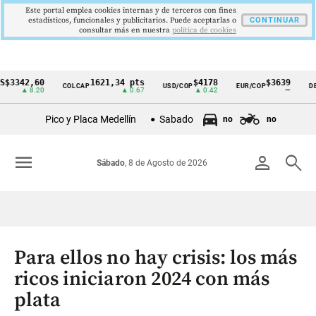
Este portal emplea cookies internas y de terceros con fines
estadísticos, funcionales y publicitarios. Puede aceptarlas o
CONTINUAR
consultar más en nuestra
politica de cookies
2,60
1621,34 pts
$4178
$3639
COLCAP
USD/COP
EUR/COP
DESEMPL
Cintillo
 8.20
▲ 0.67
▲ 0.42
—
de
Pico y Placa Medellín
Sabado
no
no
indicadores
económicos
menu
person
search
Sábado
, 8 de Agosto de 2026
Colombia
Para ellos no hay crisis: los más
ricos iniciaron 2024 con más
plata