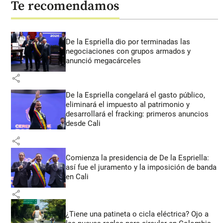
Te recomendamos
De la Espriella dio por terminadas las
negociaciones con grupos armados y
anunció megacárceles
share
De la Espriella congelará el gasto público,
eliminará el impuesto al patrimonio y
desarrollará el fracking: primeros anuncios
desde Cali
share
Comienza la presidencia de De la Espriella:
así fue el juramento y la imposición de banda
en Cali
share
¿Tiene una patineta o cicla eléctrica? Ojo a