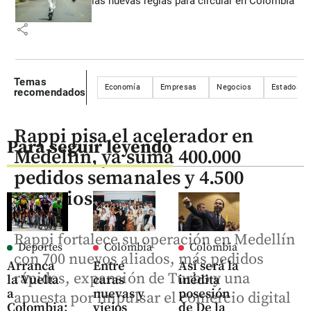
las nuevas reglas para circular en Colombia
share
Temas
Economía
Empresas
Negocios
Estados U
recomendados
Rappi pisa el acelerador en
Para seguir leyendo
Medellín, ya suma 400.000
pedidos semanales y 4.500
negocios
Rappi fortalece su operación en Medellín
Deportes
Colombia
Colombia
con 700 nuevos aliados, más pedidos
Arranca
Entre
Así será la
rápidos, expansión de Turbo y una
la Vuelta
caras
inédita
a
nuevas y
posesión
apuesta por impulsar el comercio digital
Colombia:
viejos
de De la