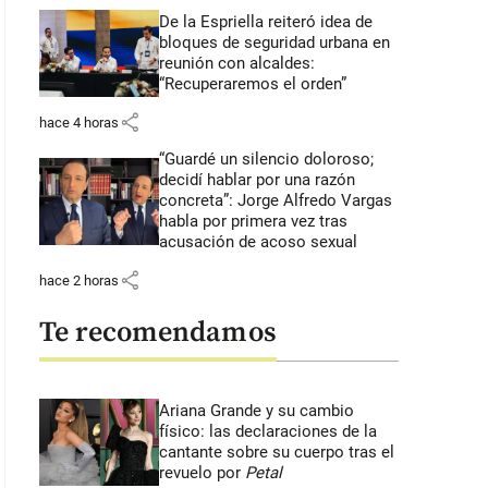
De la Espriella reiteró idea de
bloques de seguridad urbana en
reunión con alcaldes:
“Recuperaremos el orden”
share
hace 4 horas
“Guardé un silencio doloroso;
decidí hablar por una razón
concreta”: Jorge Alfredo Vargas
habla por primera vez tras
acusación de acoso sexual
share
hace 2 horas
Te recomendamos
Ariana Grande y su cambio
físico: las declaraciones de la
cantante sobre su cuerpo tras el
revuelo por
Petal