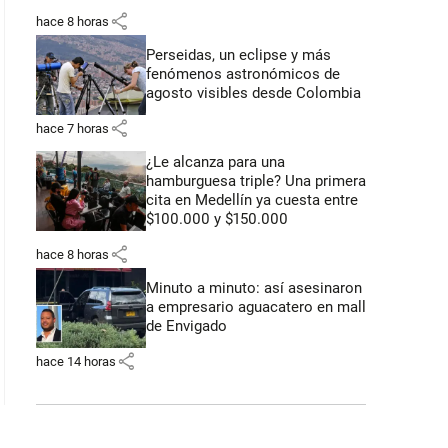
share
hace 8 horas
Perseidas, un eclipse y más
fenómenos astronómicos de
agosto visibles desde Colombia
share
hace 7 horas
¿Le alcanza para una
hamburguesa triple? Una primera
cita en Medellín ya cuesta entre
$100.000 y $150.000
share
hace 8 horas
Minuto a minuto: así asesinaron
a empresario aguacatero en mall
de Envigado
share
hace 14 horas