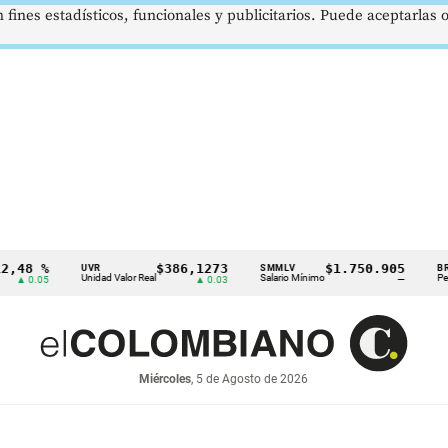
 fines estadísticos, funcionales y publicitarios. Puede aceptarlas
%
$386,1273
$1.750.905
US
UVR
SMMLV
BRENT
Unidad Valor Real
Salario Mínimo
Petróleo
05
▲ 0.03
—
Miércoles
, 5 de Agosto de 2026