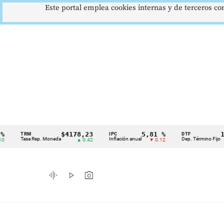
Este portal emplea cookies internas y de terceros con
$4178,23
5,81 %
12,48 
TRM
IPC
DTF
Cintillo
Tasa Rep. Moneda
Inflación anual
Dep. Término Fijo
▲ 0.42
▼ 0.12
▲ 0.
de
indicadores
graphic_eq
play_arrow
photo_camera
económicos
Colombia