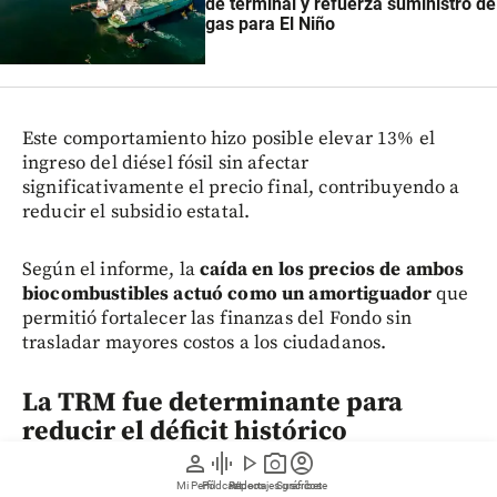
de terminal y refuerza suministro de
gas para El Niño
Este comportamiento hizo posible elevar 13% el
ingreso del diésel fósil sin afectar
significativamente el precio final, contribuyendo a
reducir el subsidio estatal.
Según el informe, la
caída en los precios de ambos
biocombustibles actuó como un amortiguador
que
permitió fortalecer las finanzas del Fondo sin
trasladar mayores costos a los ciudadanos.
L
a TRM fue determinante para
reducir el déficit histórico
person
graphic_eq
play_arrow
photo_camera
account_circle
La reducción de la
Tasa Representativa del
Mi Perfil
Pódcast
Reportajes gráficos
Videos
Suscríbete