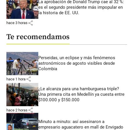
La aprobación de Donald Trump cae al 32 %:
es el segundo presidente más impopular en
la historia de EE. UU.
share
hace 3 horas
Te recomendamos
Perseidas, un eclipse y más fenómenos
astronómicos de agosto visibles desde
Colombia
share
hace 1 hora
¿Le alcanza para una hamburguesa triple?
Una primera cita en Medellín ya cuesta entre
$100.000 y $150.000
share
hace 2 horas
Minuto a minuto: así asesinaron a
empresario aguacatero en mall de Envigado