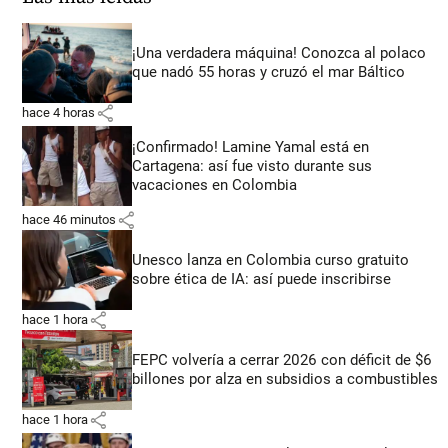
¡Una verdadera máquina! Conozca al polaco
que nadó 55 horas y cruzó el mar Báltico
share
hace 4 horas
¡Confirmado! Lamine Yamal está en
Cartagena: así fue visto durante sus
vacaciones en Colombia
share
hace 46 minutos
Unesco lanza en Colombia curso gratuito
sobre ética de IA: así puede inscribirse
share
hace 1 hora
FEPC volvería a cerrar 2026 con déficit de $6
billones por alza en subsidios a combustibles
share
hace 1 hora