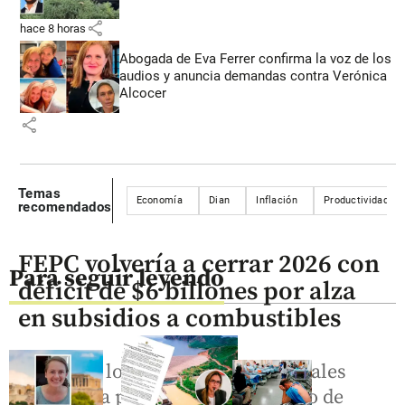
share
hace 8 horas
Abogada de Eva Ferrer confirma la voz de los
audios y anuncia demandas contra Verónica
Alcocer
share
Temas
Economía
Dian
Inflación
Productividad
recomendados
FEPC volvería a cerrar 2026 con
Para seguir leyendo
déficit de $6 billones por alza
en subsidios a combustibles
El alza de los precios internacionales
reactivó la presión sobre el Fondo de