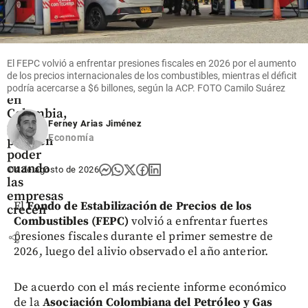
Economía
Mujeres
lideran el
55% de
El FEPC volvió a enfrentar presiones fiscales en 2026 por el aumento
las
de los precios internacionales de los combustibles, mientras el déficit
MiPymes
podría acercarse a $6 billones, según la ACP. FOTO Camilo Suárez
en
Colombia,
Ferney Arias Jiménez
pero
Economía
pierden
poder
cuando
04 de agosto de 2026
las
empresas
El
Fondo de Estabilización de Precios de los
crecen
Combustibles (FEPC)
volvió a enfrentar fuertes
presiones fiscales durante el primer semestre de
share
2026, luego del alivio observado el año anterior.
De acuerdo con el más reciente informe económico
de la
Asociación Colombiana del Petróleo y Gas