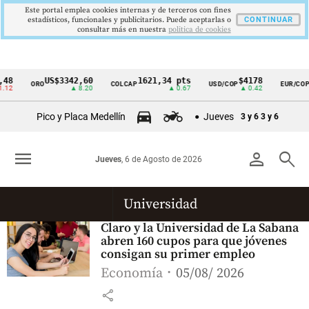
Este portal emplea cookies internas y de terceros con fines
estadísticos, funcionales y publicitarios. Puede aceptarlas o
CONTINUAR
consultar más en nuestra
politica de cookies
48
US$3342,60
1621,34 pts
$4178
$
ORO
COLCAP
USD/COP
EUR/COP
Cintillo
12
▲ 8.20
▲ 0.67
▲ 0.42
de
Pico y Placa Medellín
Jueves
3 y 6
3 y 6
indicadores
económicos
menu
person
search
Jueves
, 6 de Agosto de 2026
Colombia
Universidad
Claro y la Universidad de La Sabana
abren 160 cupos para que jóvenes
consigan su primer empleo
Economía
05/08/ 2026
share