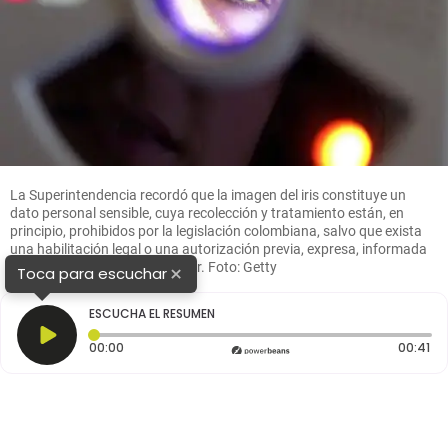
La Superintendencia recordó que la imagen del iris constituye un
dato personal sensible, cuya recolección y tratamiento están, en
principio, prohibidos por la legislación colombiana, salvo que exista
una habilitación legal o una autorización previa, expresa, informada
y reforzada por parte del titular. Foto: Getty
×
Toca para escuchar
ESCUCHA EL RESUMEN
Tiempo transcurrido: 0 segundos
Du
00:00
00:41