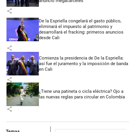
anunció megacárceles
share
De la Espriella congelará el gasto público,
eliminará el impuesto al patrimonio y
desarrollará el fracking: primeros anuncios
desde Cali
share
Comienza la presidencia de De la Espriella:
así fue el juramento y la imposición de banda
en Cali
share
¿Tiene una patineta o cicla eléctrica? Ojo a
las nuevas reglas para circular en Colombia
share
Temas