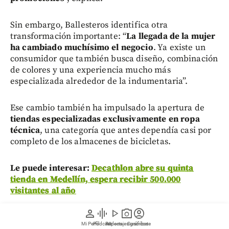
Sin embargo, Ballesteros identifica otra
transformación importante: “
La llegada de la mujer
ha cambiado muchísimo el negocio
. Ya existe un
consumidor que también busca diseño, combinación
de colores y una experiencia mucho más
especializada alrededor de la indumentaria”.
Ese cambio también ha impulsado la apertura de
tiendas especializadas exclusivamente en ropa
técnica
, una categoría que antes dependía casi por
completo de los almacenes de bicicletas.
Le puede interesar:
Decathlon abre su quinta
tienda en Medellín, espera recibir 500.000
visitantes al año
person
graphic_eq
play_arrow
photo_camera
account_circle
No todas hablan de crisis
Mi Perfil
Pódcast
Reportajes gráficos
Videos
Suscríbete