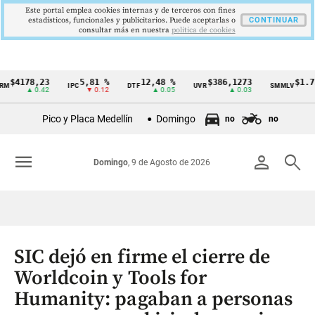
Este portal emplea cookies internas y de terceros con fines
estadísticos, funcionales y publicitarios. Puede aceptarlas o
CONTINUAR
consultar más en nuestra
politica de cookies
178,23
5,81 %
12,48 %
$386,1273
$1.750.9
IPC
DTF
UVR
SMMLV
Cintillo
▲ 0.42
▼ 0.12
▲ 0.05
▲ 0.03
de
Pico y Placa Medellín
Domingo
no
no
indicadores
económicos
menu
person
search
Domingo
, 9 de Agosto de 2026
Colombia
SIC dejó en firme el cierre de
Worldcoin y Tools for
Humanity: pagaban a personas