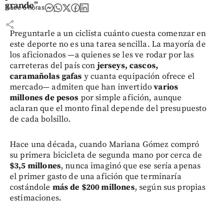
grande”
hace 6 horas
share
Preguntarle a un ciclista cuánto cuesta comenzar en
este deporte no es una tarea sencilla. La mayoría de
los aficionados —a quienes se les ve rodar por las
carreteras del país con
jerseys, cascos,
caramañolas gafas
y cuanta equipación ofrece el
mercado— admiten que han invertido
varios
millones de pesos
por simple afición, aunque
aclaran que el monto final depende del presupuesto
de cada bolsillo.
Hace una década, cuando Mariana Gómez compró
su primera bicicleta de segunda mano por cerca de
$3,5 millones
, nunca imaginó que ese sería apenas
el primer gasto de una afición que terminaría
costándole
más de $200 millones
, según sus propias
estimaciones.