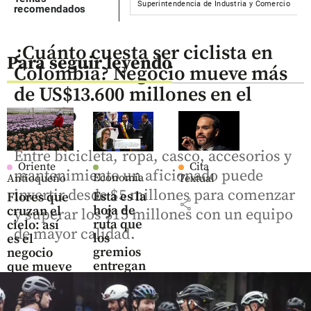
Superintendencia de Industria y Comercio
recomendados
¿Cuánto cuesta ser ciclista en
Para seguir leyendo
Colombia? Negocio mueve más
de US$13.600 millones en el
mundo
Entre bicicleta, ropa, casco, accesorios y
Oriente
Cita
mantenimiento un aficionado puede
Economía
Antioqueño
Textual
invertir desde $5 millones para comenzar
Esta es la
Flores que
share
hoja de
cruzan el
y superar los $15 millones con un equipo
ruta que
cielo: así
de mayor calidad.
los
es el
gremios
negocio
entregan
que mueve
al
US$ 380
Gobierno
millones
De la
en el