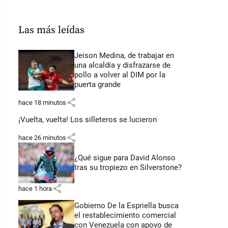
Las más leídas
Jeison Medina, de trabajar en
una alcaldía y disfrazarse de
pollo a volver al DIM por la
puerta grande
share
hace 18 minutos
¡Vuelta, vuelta! Los silleteros se lucieron
share
hace 26 minutos
¿Qué sigue para David Alonso
tras su tropiezo en Silverstone?
share
hace 1 hora
Gobierno De la Espriella busca
el restablecimiento comercial
con Venezuela con apoyo de