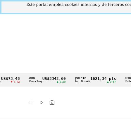
Este portal emplea cookies internas y de terceros con
3,48
US$3342,60
1621,34 pts
$
ORO
COLCAP
USD/COP
Cintillo
Onza Troy
Índ. Bursátil
Dólar Spot
▼ 1.12
▲ 8.20
▲ 0.67
de
indicadores
graphic_eq
play_arrow
photo_camera
económicos
Colombia