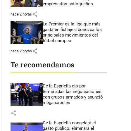
empresarios antioqueños
share
hace 2 horas
La Premier es la liga que más
gasta en fichajes; conozca los
principales movimientos del
fútbol europeo
share
hace 2 horas
Te recomendamos
De la Espriella dio por
terminadas las negociaciones
con grupos armados y anunció
megacárceles
share
De la Espriella congelará el
gasto público, eliminará el