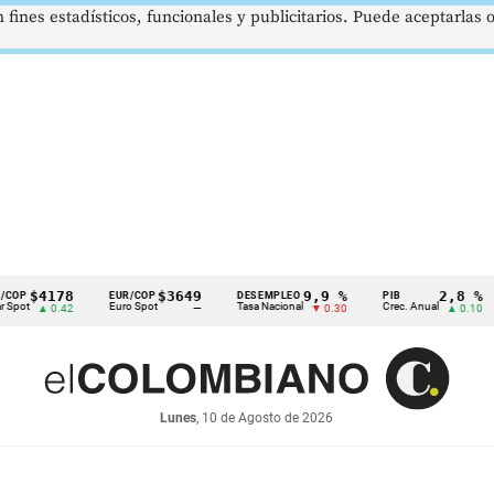
 fines estadísticos, funcionales y publicitarios. Puede aceptarlas
4178
$3649
9,9 %
2,8 %
EUR/COP
DESEMPLEO
PIB
TR
Euro Spot
Tasa Nacional
Crec. Anual
Tas
▲ 0.42
—
▼ 0.30
▲ 0.10
Lunes
, 10 de Agosto de 2026