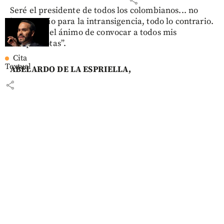
share
Seré el presidente de todos los colombianos... no
hay espacio para la intransigencia, todo lo contrario.
Llego con el ánimo de convocar a todos mis
compatriotas”.
Cita
Textual
ABELARDO DE LA ESPRIELLA,
share