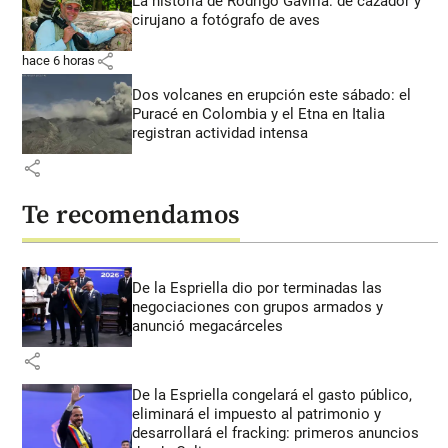
La historia de Rodrigo Gaviria: de cazador y
cirujano a fotógrafo de aves
share
hace 6 horas
Dos volcanes en erupción este sábado: el
Puracé en Colombia y el Etna en Italia
registran actividad intensa
share
Te recomendamos
De la Espriella dio por terminadas las
negociaciones con grupos armados y
anunció megacárceles
share
De la Espriella congelará el gasto público,
eliminará el impuesto al patrimonio y
desarrollará el fracking: primeros anuncios