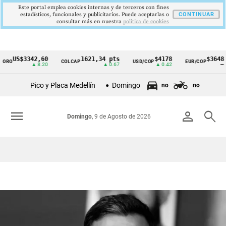
Este portal emplea cookies internas y de terceros con fines
estadísticos, funcionales y publicitarios. Puede aceptarlas o
CONTINUAR
consultar más en nuestra
politica de cookies
US$3342,60
1621,34 pts
$4178
$3648
RO
COLCAP
USD/COP
EUR/COP
Cintillo
▲ 8.20
▲ 0.67
▲ 0.42
—
de
Pico y Placa Medellín
Domingo
no
no
indicadores
económicos
menu
person
search
Domingo
, 9 de Agosto de 2026
Colombia