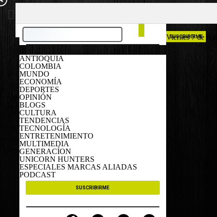
COLOMBIA
ESPAÑA
Viernes 7 de Ag
SUSCRIBIRME
ANTIOQUIA
COLOMBIA
MUNDO
ECONOMÍA
DEPORTES
OPINIÓN
BLOGS
CULTURA
TENDENCIAS
TECNOLOGÍA
ENTRETENIMIENTO
MULTIMEDIA
GENERACÍON
UNICORN HUNTERS
ESPECIALES MARCAS ALIADAS
PODCAST
SUSCRIBIRME