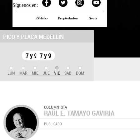
Síguenos en:
Q´Hubo
Propiedades
Gente
PICO Y PLACA MEDELLÍN
7 y 9
7 y 9
LUN
MAR
MIE
JUE
VIE
SAB
DOM
COLUMNISTA
RAÚL E. TAMAYO GAVIRIA
PUBLICADO