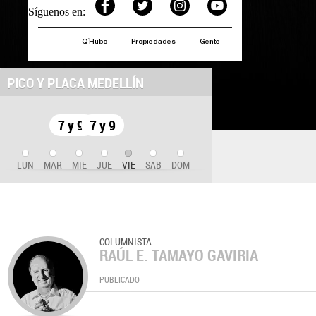
Síguenos en:
Q´Hubo
Propiedades
Gente
PICO Y PLACA MEDELLÍN
7 y 9
7 y 9
LUN
MAR
MIE
JUE
VIE
SAB
DOM
COLUMNISTA
RAÚL E. TAMAYO GAVIRIA
PUBLICADO