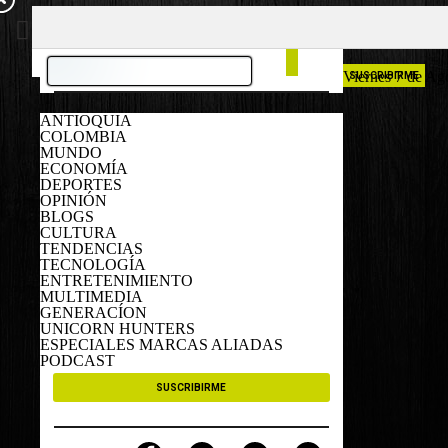
COLOMBIA
ESPAÑA
Viernes 7 de Ag
SUSCRIBIRME
ANTIOQUIA
COLOMBIA
MUNDO
ECONOMÍA
DEPORTES
OPINIÓN
BLOGS
CULTURA
TENDENCIAS
TECNOLOGÍA
ENTRETENIMIENTO
MULTIMEDIA
GENERACÍON
UNICORN HUNTERS
ESPECIALES MARCAS ALIADAS
PODCAST
SUSCRIBIRME