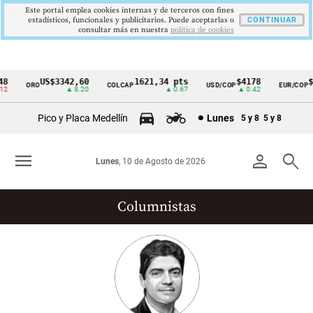
Este portal emplea cookies internas y de terceros con fines
estadísticos, funcionales y publicitarios. Puede aceptarlas o
CONTINUAR
consultar más en nuestra
politica de cookies
US$3342,60
1621,34 pts
$4178
$36
ORO
COLCAP
USD/COP
EUR/COP
Cintillo
▲ 8.20
▲ 0.67
▲ 0.42
de
Pico y Placa Medellín
Lunes
5 y 8
5 y 8
indicadores
económicos
menu
person
search
Lunes
, 10 de Agosto de 2026
Colombia
Columnistas