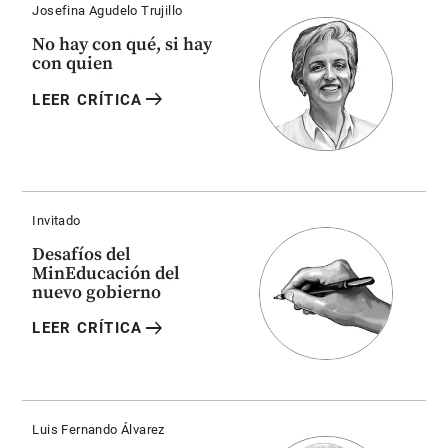
Josefina Agudelo Trujillo
No hay con qué, si hay
con quien
arrow_right_alt
LEER CRÍTICA
Invitado
Desafíos del
MinEducación del
nuevo gobierno
arrow_right_alt
LEER CRÍTICA
Luis Fernando Álvarez