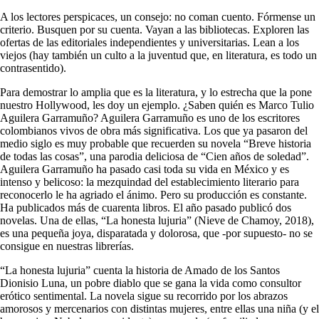
A los lectores perspicaces, un consejo: no coman cuento. Fórmense un
criterio. Busquen por su cuenta. Vayan a las bibliotecas. Exploren las
ofertas de las editoriales independientes y universitarias. Lean a los
viejos (hay también un culto a la juventud que, en literatura, es todo un
contrasentido).
Para demostrar lo amplia que es la literatura, y lo estrecha que la pone
nuestro Hollywood, les doy un ejemplo. ¿Saben quién es Marco Tulio
Aguilera Garramuño? Aguilera Garramuño es uno de los escritores
colombianos vivos de obra más significativa. Los que ya pasaron del
medio siglo es muy probable que recuerden su novela “Breve historia
de todas las cosas”, una parodia deliciosa de “Cien años de soledad”.
Aguilera Garramuño ha pasado casi toda su vida en México y es
intenso y belicoso: la mezquindad del establecimiento literario para
reconocerlo le ha agriado el ánimo. Pero su producción es constante.
Ha publicados más de cuarenta libros. El año pasado publicó dos
novelas. Una de ellas, “La honesta lujuria” (Nieve de Chamoy, 2018),
es una pequeña joya, disparatada y dolorosa, que -por supuesto- no se
consigue en nuestras librerías.
“La honesta lujuria” cuenta la historia de Amado de los Santos
Dionisio Luna, un pobre diablo que se gana la vida como consultor
erótico sentimental. La novela sigue su recorrido por los abrazos
amorosos y mercenarios con distintas mujeres, entre ellas una niña (y el