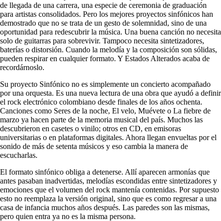
de llegada de una carrera, una especie de ceremonia de graduación
para artistas consolidados. Pero los mejores proyectos sinfónicos han
demostrado que no se trata de un gesto de solemnidad, sino de una
oportunidad para redescubrir la música. Una buena canción no necesita
solo de guitarras para sobrevivir. Tampoco necesita sintetizadores,
baterías o distorsión. Cuando la melodía y la composición son sólidas,
pueden respirar en cualquier formato. Y Estados Alterados acaba de
recordárnoslo.
Su proyecto Sinfónico no es simplemente un concierto acompañado
por una orquesta. Es una nueva lectura de una obra que ayudó a definir
el rock electrónico colombiano desde finales de los años ochenta.
Canciones como Seres de la noche, El velo, Muévete o La fiebre de
marzo ya hacen parte de la memoria musical del país. Muchos las
descubrieron en casetes o vinilo; otros en CD, en emisoras
universitarias o en plataformas digitales. Ahora llegan envueltas por el
sonido de más de setenta músicos y eso cambia la manera de
escucharlas.
El formato sinfónico obliga a detenerse. Allí aparecen armonías que
antes pasaban inadvertidas, melodías escondidas entre sintetizadores y
emociones que el volumen del rock mantenía contenidas. Por supuesto
esto no reemplaza la versión original, sino que es como regresar a una
casa de infancia muchos años después. Las paredes son las mismas,
pero quien entra ya no es la misma persona.