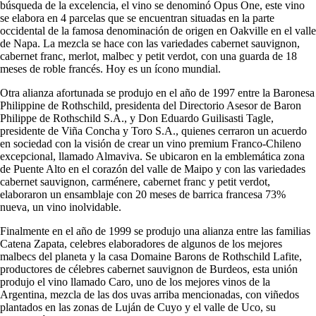
búsqueda de la excelencia, el vino se denominó Opus One, este vino
se elabora en 4 parcelas que se encuentran situadas en la parte
occidental de la famosa denominación de origen en Oakville en el valle
de Napa. La mezcla se hace con las variedades cabernet sauvignon,
cabernet franc, merlot, malbec y petit verdot, con una guarda de 18
meses de roble francés. Hoy es un ícono mundial.
Otra alianza afortunada se produjo en el año de 1997 entre la Baronesa
Philippine de Rothschild, presidenta del Directorio Asesor de Baron
Philippe de Rothschild S.A., y Don Eduardo Guilisasti Tagle,
presidente de Viña Concha y Toro S.A., quienes cerraron un acuerdo
en sociedad con la visión de crear un vino premium Franco-Chileno
excepcional, llamado Almaviva. Se ubicaron en la emblemática zona
de Puente Alto en el corazón del valle de Maipo y con las variedades
cabernet sauvignon, carménere, cabernet franc y petit verdot,
elaboraron un ensamblaje con 20 meses de barrica francesa 73%
nueva, un vino inolvidable.
Finalmente en el año de 1999 se produjo una alianza entre las familias
Catena Zapata, celebres elaboradores de algunos de los mejores
malbecs del planeta y la casa Domaine Barons de Rothschild Lafite,
productores de célebres cabernet sauvignon de Burdeos, esta unión
produjo el vino llamado Caro, uno de los mejores vinos de la
Argentina, mezcla de las dos uvas arriba mencionadas, con viñedos
plantados en las zonas de Luján de Cuyo y el valle de Uco, su