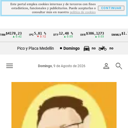
Este portal emplea cookies internas y de terceros con fines
estadísticos, funcionales y publicitarios. Puede aceptarlas o
CONTINUAR
consultar más en nuestra
politica de cookies
178,23
5,81 %
12,48 %
$386,1273
$1.750.9
IPC
DTF
UVR
SMMLV
Cintillo
▲ 0.42
▼ 0.12
▲ 0.05
▲ 0.03
de
Pico y Placa Medellín
Domingo
no
no
indicadores
económicos
menu
person
search
Domingo
, 9 de Agosto de 2026
Colombia