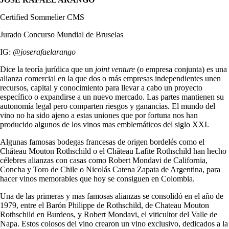
Certified Sommelier CMS
Jurado Concurso Mundial de Bruselas
IG:
@joserafaelarango
Dice la teoría jurídica que un
joint venture
(o empresa conjunta) es una
alianza comercial en la que dos o más empresas independientes unen
recursos, capital y conocimiento para llevar a cabo un proyecto
específico o expandirse a un nuevo mercado. Las partes mantienen su
autonomía legal pero comparten riesgos y ganancias. El mundo del
vino no ha sido ajeno a estas uniones que por fortuna nos han
producido algunos de los vinos mas emblemáticos del siglo XXI.
Algunas famosas bodegas francesas de origen bordelés como el
Château Mouton Rothschild o el Château Lafite Rothschild han hecho
célebres alianzas con casas como Robert Mondavi de California,
Concha y Toro de Chile o Nicolás Catena Zapata de Argentina, para
hacer vinos memorables que hoy se consiguen en Colombia.
Una de las primeras y mas famosas alianzas se consolidó en el año de
1979, entre el Barón Philippe de Rothschild, de Chateau Mouton
Rothschild en Burdeos, y Robert Mondavi, el viticultor del Valle de
Napa. Estos colosos del vino crearon un vino exclusivo, dedicados a la