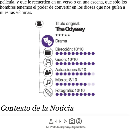
película, y que le recuerden en un verso o en una escena, que sólo los
hombres tenemos el poder de convertir en los dioses que nos guíen a
nuestras víctimas.
Contexto de la Noticia
person
graphic_eq
play_arrow
photo_camera
account_circle
Mi Perfil
Pódcast
Reportajes gráficos
Videos
Suscríbete