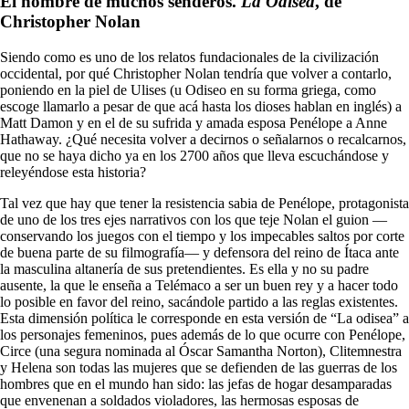
El hombre de muchos senderos.
La Odisea
, de
Christopher Nolan
Siendo como es uno de los relatos fundacionales de la civilización
occidental, por qué Christopher Nolan tendría que volver a contarlo,
poniendo en la piel de Ulises (u Odiseo en su forma griega, como
escoge llamarlo a pesar de que acá hasta los dioses hablan en inglés) a
Matt Damon y en el de su sufrida y amada esposa Penélope a Anne
Hathaway. ¿Qué necesita volver a decirnos o señalarnos o recalcarnos,
que no se haya dicho ya en los 2700 años que lleva escuchándose y
releyéndose esta historia?
Tal vez que hay que tener la resistencia sabia de Penélope, protagonista
de uno de los tres ejes narrativos con los que teje Nolan el guion —
conservando los juegos con el tiempo y los impecables saltos por corte
de buena parte de su filmografía— y defensora del reino de Ítaca ante
la masculina altanería de sus pretendientes. Es ella y no su padre
ausente, la que le enseña a Telémaco a ser un buen rey y a hacer todo
lo posible en favor del reino, sacándole partido a las reglas existentes.
Esta dimensión política le corresponde en esta versión de “La odisea” a
los personajes femeninos, pues además de lo que ocurre con Penélope,
Circe (una segura nominada al Óscar Samantha Norton), Clitemnestra
y Helena son todas las mujeres que se defienden de las guerras de los
hombres que en el mundo han sido: las jefas de hogar desamparadas
que envenenan a soldados violadores, las hermosas esposas de