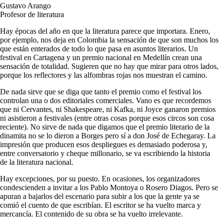
Gustavo Arango
Profesor de literatura
Hay épocas del año en que la literatura parece que importara. Enero,
por ejemplo, nos deja en Colombia la sensación de que son muchos los
que están enterados de todo lo que pasa en asuntos literarios. Un
festival en Cartagena y un premio nacional en Medellín crean una
sensación de totalidad. Sugieren que no hay que mirar para otros lados,
porque los reflectores y las alfombras rojas nos muestran el camino.
De nada sirve que se diga que tanto el premio como el festival los
controlan una o dos editoriales comerciales. Vano es que recordemos
que ni Cervantes, ni Shakespeare, ni Kafka, ni Joyce ganaron premios
ni asistieron a festivales (entre otras cosas porque esos circos son cosa
reciente). No sirve de nada que digamos que el premio literario de la
dinamita no se lo dieron a Borges pero sí a don José de Echegaray. La
impresión que producen esos despliegues es demasiado poderosa y,
entre conversatorio y cheque millonario, se va escribiendo la historia
de la literatura nacional.
Hay excepciones, por su puesto. En ocasiones, los organizadores
condescienden a invitar a los Pablo Montoya o Rosero Diagos. Pero se
apuran a bajarlos del escenario para subir a los que la gente ya se
comió el cuento de que escribían. El escritor se ha vuelto marca y
mercancía. El contenido de su obra se ha vuelto irrelevante.