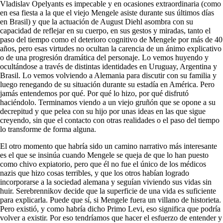
Vladislav Opelyants es impecable y en ocasiones extraordinaria (como
en esa fiesta a la que el viejo Mengele asiste durante sus últimos días
en Brasil) y que la actuación de August Diehl asombra con su
capacidad de reflejar en su cuerpo, en sus gestos y miradas, tanto el
paso del tiempo como el deterioro cognitivo de Mengele por más de 40
años, pero esas virtudes no ocultan la carencia de un ánimo explicativo
o de una progresión dramática del personaje. Lo vemos huyendo y
ocultándose a través de distintas identidades en Uruguay, Argentina y
Brasil. Lo vemos volviendo a Alemania para discutir con su familia y
luego renegando de su situación durante su estadía en América. Pero
jamás entendemos por qué. Por qué lo hizo, por qué disfrutó
haciéndolo. Terminamos viendo a un viejo gruñón que se opone a su
decrepitud y que pelea con su hijo por unas ideas en las que sigue
creyendo, sin que el contacto con otras realidades o el paso del tiempo
lo transforme de forma alguna.
El otro momento que habría sido un camino narrativo más interesante
es el que se insinúa cuando Mengele se queja de que lo han puesto
como chivo expiatorio, pero que él no fue el único de los médicos
nazis que hizo cosas terribles, y que los otros habían logrado
incorporarse a la sociedad alemana y seguían viviendo sus vidas sin
huir. Serebrennikov decide que la superficie de una vida es suficiente
para explicarla. Puede que sí, si Mengele fuera un villano de historieta.
Pero existió, y como habría dicho Primo Levi, eso significa que podría
volver a existir. Por eso tendríamos que hacer el esfuerzo de entender y