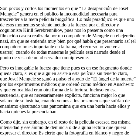
Son pocos y cortos los momentos en que “La desaparición de Josef
Mengele” genera en el público la incomodidad necesaria para
trascender a la mera película biográfica. Lo más paradójico es que uno
de esos momentos se siente metido a la fuerza por el director y
coguionista Kirill Serebrennikov, pues nos lo presenta como una
filmación casera realizada por un compañero de Mengele en el ejército
nazi, sin que se entienda muy bien por qué había que presentarlo así (el
compañero no es importante en la trama, el recurso no vuelve a
usarse), cuando de todas maneras la película está narrada desde el
punto de vista de un observador omnipresente.
Pero es innegable la fuerza que tiene pues es en ese fragmento donde
queda claro, si es que alguien asiste a esta película sin tenerlo claro,
que Josef Mengele se ganó a pulso el apodo de “El ángel de la muerte”
por los experimentos médicos que ordenó como médico en Auschwitz
y que en realidad eran otra forma de la tortura. Incluso en esa
secuencia, que es necesariamente explícita, funciona mejor lo que
solamente se insinúa, cuando vemos a los prisioneros que sufrían de
enanismo ejecutando una pantomima que era una burla hacia ellos y
hacia quienes la presenciaban.
Como dije, sin embargo, en el resto de la película escasea esa misma
intensidad y ese ánimo de denuncia o de alguna lectura que quiera
expresar el director. Es cierto que la fotografía en blanco y negro de