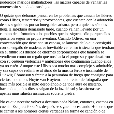
poderosos maridos maltratadores, las madres capaces de vengar las
muertes sin sentido de sus hijos.
O quizás que debamos pensar en los problemas que causan los líderes
como Ulises, temerarios y provocadores, que cuentan con la adoración
de sus seguidores por su innegable carisma, pero a quienes sólo les
llega la sabiduría demasiado tarde, cuando ya han llevado por un
camino de infortunios a los pueblos que los siguen, sólo porque ellos
quisieron seguir su propia aventura. Cuando Odiseo, en una
conversación que tiene con su esposa, se lamenta de lo que consiguió
con su engaño de madera, es inevitable ver en su tristeza la que tendrán
en el futuro los dueños de enormes corporaciones que también se
vendieron como un regalo que nos hacía el progreso y que desataron
con su ceguera violencias y ambiciones que continuarán cuando ellos
ya no estén. Aunque este Ulises sea mucho más complejo y admirable,
y sea capaz de redimirse al ritmo de la música feroz e incansable de
Ludwig Göransson y frente a la penumbra de fuego que consigue para
ciertos momentos Hoyte van Hoytema, el director de fotografía que
hace más posible al mito despojándolo de toda aura de misterio,
haciendo que los dioses salgan de la luz del sol y las sirenas sean
apenas unas siluetas insinuadas sobre la piedra.
No es que necesite volver a decirnos nada Nolan, entonces, caemos en
cuenta. Es que 2700 años después se siguen necesitando Homeros que
le canten a los hombres ciertas verdades en forma de canción o de