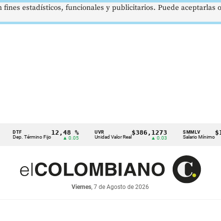
 fines estadísticos, funcionales y publicitarios. Puede aceptarlas
12,48 %
$386,1273
$1.750
TF
UVR
SMMLV
p. Término Fijo
Unidad Valor Real
Salario Mínimo
▲ 0.05
▲ 0.03
Viernes
, 7 de Agosto de 2026