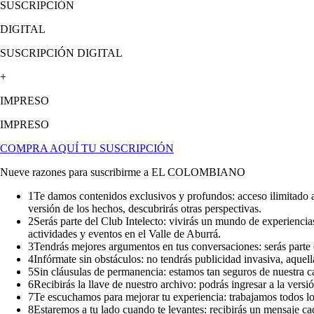
SUSCRIPCIÓN
DIGITAL
SUSCRIPCIÓN DIGITAL
+
IMPRESO
IMPRESO
COMPRA AQUÍ TU SUSCRIPCIÓN
Nueve razones para suscribirme a EL COLOMBIANO
1
Te damos contenidos exclusivos y profundos: acceso ilimitado a
versión de los hechos, descubrirás otras perspectivas.
2
Serás parte del Club Intelecto: vivirás un mundo de experiencias,
actividades y eventos en el Valle de Aburrá.
3
Tendrás mejores argumentos en tus conversaciones: serás parte 
4
Infórmate sin obstáculos: no tendrás publicidad invasiva, aquel
5
Sin cláusulas de permanencia: estamos tan seguros de nuestra c
6
Recibirás la llave de nuestro archivo: podrás ingresar a la versió
7
Te escuchamos para mejorar tu experiencia: trabajamos todos l
8
Estaremos a tu lado cuando te levantes: recibirás un mensaje cad