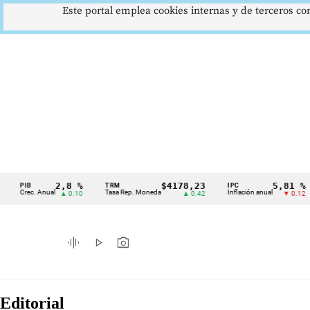
Este portal emplea cookies internas y de terceros con
2,8 %
$4178,23
5,81 %
IB
TRM
IPC
D
Cintillo
rec. Anual
Tasa Rep. Moneda
Inflación anual
De
▲ 0.10
▲ 0.42
▼ 0.12
de
indicadores
graphic_eq
play_arrow
photo_camera
económicos
Colombia
Editorial