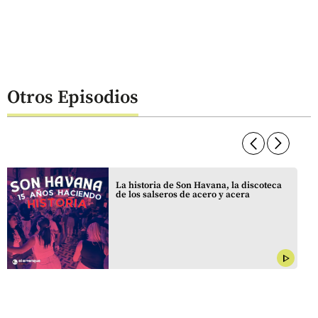
Otros Episodios
arrow_forward_ios
arrow_forward_ios
La historia de Son Havana, la discoteca
de los salseros de acero y acera
play_arrow