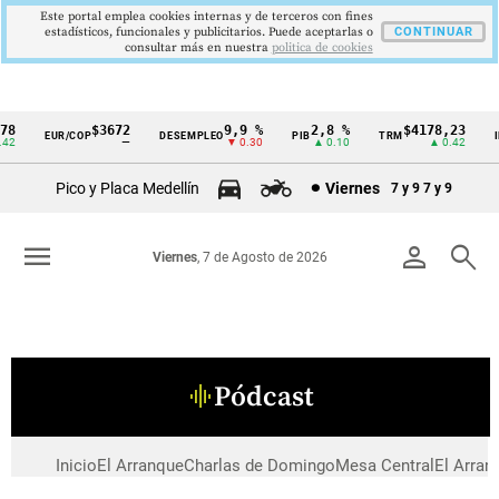
Este portal emplea cookies internas y de terceros con fines
estadísticos, funcionales y publicitarios. Puede aceptarlas o
CONTINUAR
consultar más en nuestra
politica de cookies
78
$3672
9,9 %
2,8 %
$4178,23
EUR/COP
DESEMPLEO
PIB
TRM
I
Cintillo
42
—
▼ 0.30
▲ 0.10
▲ 0.42
de
Pico y Placa Medellín
Viernes
7 y 9
7 y 9
indicadores
económicos
menu
person
search
Viernes
, 7 de Agosto de 2026
Colombia
Pódcast
graphic_eq
Inicio
El Arranque
Charlas de Domingo
Mesa Central
El Arran