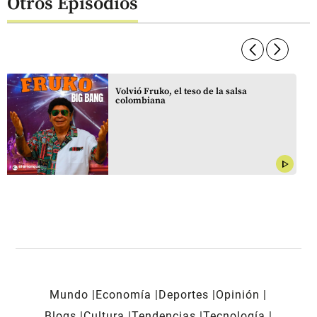
Otros Episodios
arrow_forward_ios
arrow_forward_ios
Volvió Fruko, el teso de la salsa
colombiana
play_arrow
Mundo
Economía
Deportes
Opinión
Blogs
Cultura
Tendencias
Tecnología