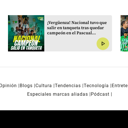
¡Vergüenza! Nacional tuvo que
salir en tanqueta tras quedar
campeón en el Pascual
Guerrero
play_arrow
Opinión
Blogs
Cultura
Tendencias
Tecnología
Entret
Especiales marcas aliadas
Pódcast