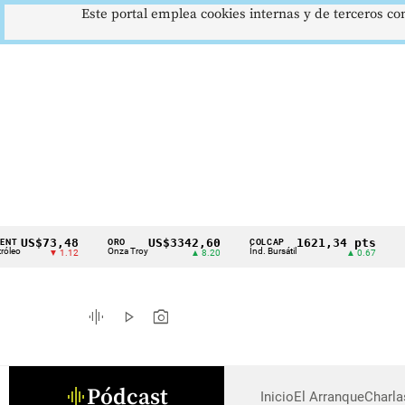
Este portal emplea cookies internas y de terceros con
US$73,48
US$3342,60
1621,34 pts
ORO
COLCAP
USD
Cintillo
o
Onza Troy
Índ. Bursátil
Dóla
▼ 1.12
▲ 8.20
▲ 0.67
de
indicadores
graphic_eq
play_arrow
photo_camera
económicos
Colombia
Pódcast
graphic_eq
Inicio
El Arranque
Charl