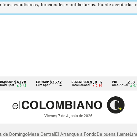
 fines estadísticos, funcionales y publicitarios. Puede aceptarlas
$4178
$3672
9,9 %
2,8 %
/COP
EUR/COP
DESEMPLEO
PIB
r Spot
Euro Spot
Tasa Nacional
Crec. Anual
▲ 0.42
—
▼ 0.30
▲ 0.10
Viernes
, 7 de Agosto de 2026
as de Domingo
Mesa Central
El Arranque a Fondo
De buena fuente
Lín