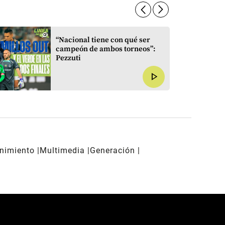
arrow_forward_ios
arrow_forward_ios
“Nacional tiene con qué ser
campeón de ambos torneos”:
Pezzuti
play_arrow
enimiento
Multimedia
Generación