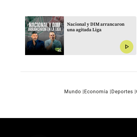
Nacional y DIM arrancaron
play_arrow
una agitada Liga
play_arrow
Mundo
Economía
Deportes
REDES SOCIALES