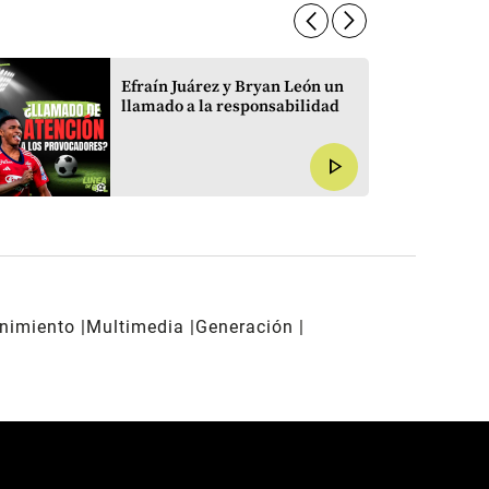
arrow_forward_ios
arrow_forward_ios
Efraín Juárez y Bryan León un
llamado a la responsabilidad
play_arrow
enimiento
Multimedia
Generación