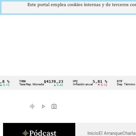
Este portal emplea cookies internas y de terceros con
%
$4178,23
5,81 %
1
TRM
IPC
DTF
Cintillo
Tasa Rep. Moneda
Inflación anual
Dep. Término Fijo
10
▲ 0.42
▼ 0.12
de
indicadores
graphic_eq
play_arrow
photo_camera
económicos
Colombia
Pódcast
graphic_eq
Inicio
El Arranque
Charl