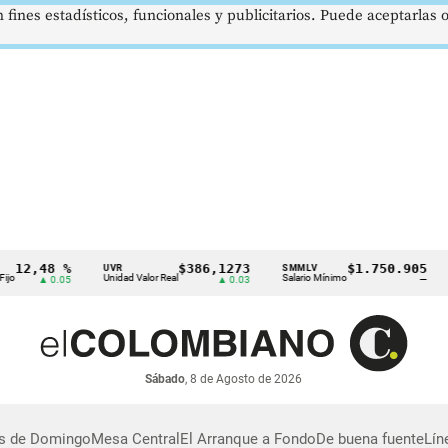
 fines estadísticos, funcionales y publicitarios. Puede aceptarlas
2,48 %
$386,1273
$1.750.905
UVR
SMMLV
BR
Unidad Valor Real
Salario Mínimo
Pe
▲ 0.05
▲ 0.03
—
Sábado
, 8 de Agosto de 2026
as de Domingo
Mesa Central
El Arranque a Fondo
De buena fuente
Lín