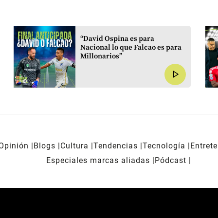
“David Ospina es para
Nacional lo que Falcao es para
Millonarios”
play_arrow
Opinión
Blogs
Cultura
Tendencias
Tecnología
Entret
Especiales marcas aliadas
Pódcast