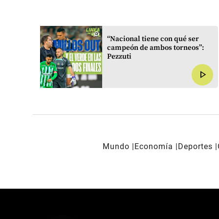
o que
“Nacional tiene con qué ser
edar
campeón de ambos torneos”:
Pezzuti
play_arrow
play_arrow
Mundo
Economía
Deportes
REDES SOCIALES