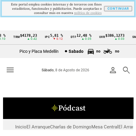
Este portal emplea cookies internas y de terceros con fines
estadísticos, funcionales y publicitarios. Puede aceptarlas o
CONTINUAR
consultar más en nuestra
politica de cookies
 %
$4178,23
5,81 %
12,48 %
$386,1273
TRM
IPC
DTF
UVR
SM
Cintillo
.10
▲ 0.42
▼ 0.12
▲ 0.05
▲ 0.03
de
Pico y Placa Medellín
Sabado
no
no
indicadores
económicos
menu
person
search
Sábado
, 8 de Agosto de 2026
Colombia
Pódcast
graphic_eq
Inicio
El Arranque
Charlas de Domingo
Mesa Central
El Arran