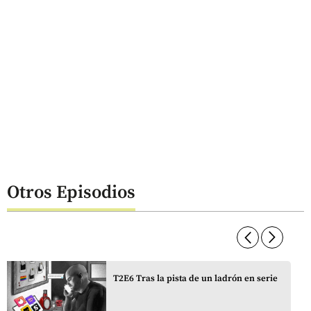
Otros Episodios
arrow_forward_ios
arrow_forward_ios
T2E6 Tras la pista de un ladrón en serie