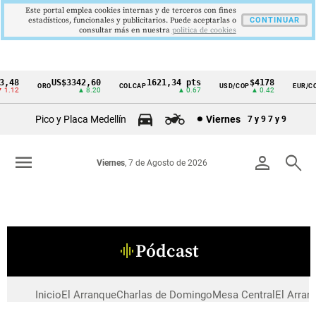
Este portal emplea cookies internas y de terceros con fines
estadísticos, funcionales y publicitarios. Puede aceptarlas o
CONTINUAR
consultar más en nuestra
politica de cookies
,48
US$3342,60
1621,34 pts
$4178
ORO
COLCAP
USD/COP
EUR/CO
Cintillo
1.12
▲ 8.20
▲ 0.67
▲ 0.42
de
Pico y Placa Medellín
Viernes
7 y 9
7 y 9
indicadores
económicos
menu
person
search
Viernes
, 7 de Agosto de 2026
Colombia
Pódcast
graphic_eq
Inicio
El Arranque
Charlas de Domingo
Mesa Central
El Arran