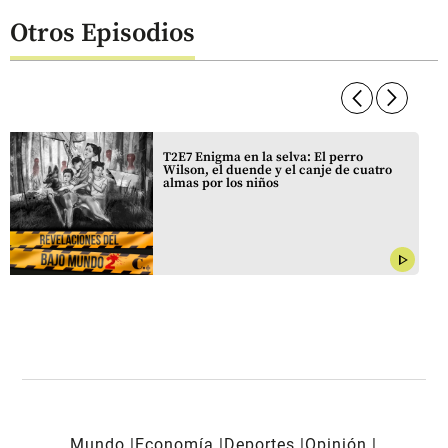
Otros Episodios
arrow_forward_ios
arrow_forward_ios
T2E7 Enigma en la selva: El perro
Wilson, el duende y el canje de cuatro
almas por los niños
play_arrow
Mundo
Economía
Deportes
Opinión