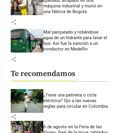
quedado atrapado en una
máquina industrial y murió en
una fábrica de Bogotá
share
Mal parqueado y robándose
agua de un hidrante para lavar el
bus: Así fue la sanción a un
conductor en Medellín
share
Te recomendamos
¿Tiene una patineta o cicla
eléctrica? Ojo a las nuevas
reglas para circular en Colombia
share
6 de agosto en la Feria de las
Flores: final de la trova, tablados