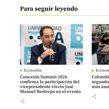
Para seguir leyendo
Economía
Econo
Conexión Summit 2026
Colombi
confirma la participación del
segundo
vicepresidente electo José
más aume
Manuel Restrepo en el evento
share
share