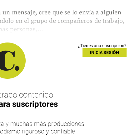
 un mensaje, cree que se lo envía a alguien
ndolo en el grupo de compañeros de trabajo,
nas personas,...
¿Tienes una suscripción?
INICIA SESIÓN
rado contenido
ara suscriptores
esta y muchas más producciones
iodismo riguroso y confiable