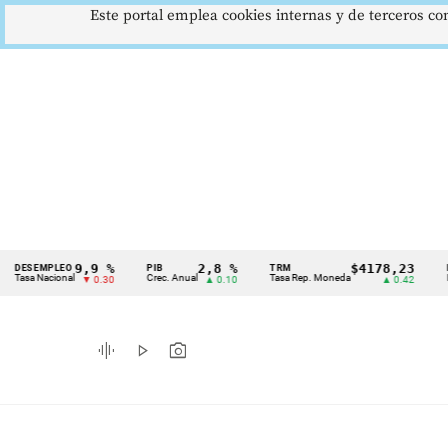
Este portal emplea cookies internas y de terceros con
9,9 %
2,8 %
$4178,23
MPLEO
PIB
TRM
IPC
Cintillo
acional
Crec. Anual
Tasa Rep. Moneda
Inflación 
▼ 0.30
▲ 0.10
▲ 0.42
de
indicadores
graphic_eq
play_arrow
photo_camera
económicos
Colombia