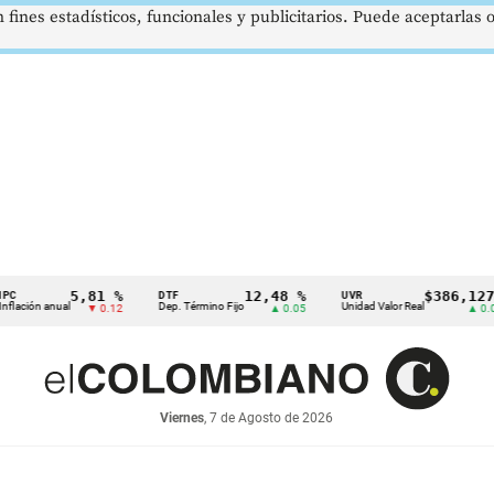
 fines estadísticos, funcionales y publicitarios. Puede aceptarlas
5,81 %
12,48 %
$386,1273
DTF
UVR
anual
Dep. Término Fijo
Unidad Valor Real
S
▼ 0.12
▲ 0.05
▲ 0.03
Viernes
, 7 de Agosto de 2026