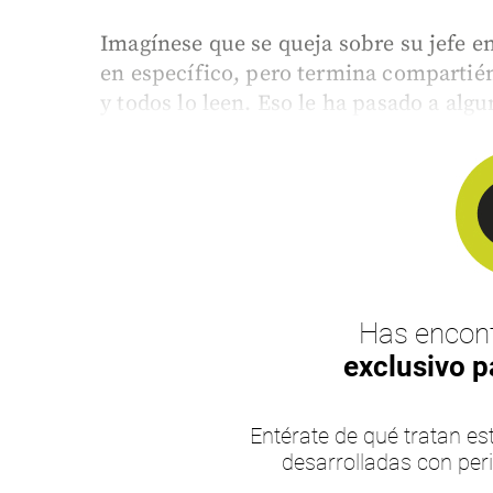
Imagínese que se queja sobre su jefe en
en específico, pero termina compartié
y todos lo leen. Eso le ha pasado a algu
Has encont
exclusivo p
Entérate de qué tratan 
desarrolladas con per