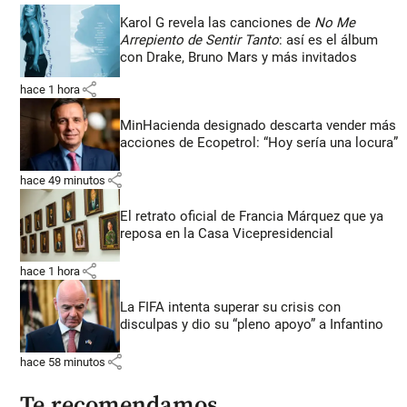
Karol G revela las canciones de
No Me
Arrepiento de Sentir Tanto
: así es el álbum
con Drake, Bruno Mars y más invitados
share
hace 1 hora
MinHacienda designado descarta vender más
acciones de Ecopetrol: “Hoy sería una locura”
share
hace 49 minutos
El retrato oficial de Francia Márquez que ya
reposa en la Casa Vicepresidencial
share
hace 1 hora
La FIFA intenta superar su crisis con
disculpas y dio su “pleno apoyo” a Infantino
share
hace 58 minutos
Te recomendamos