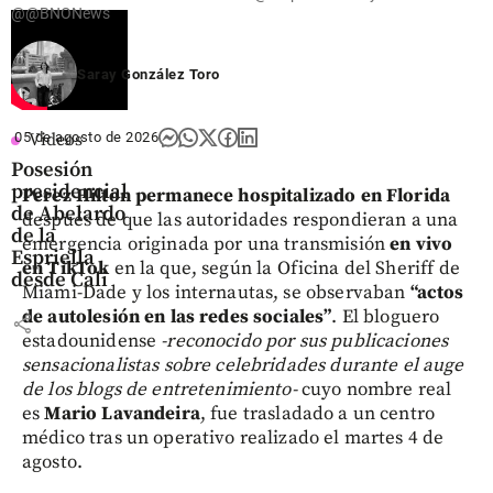
@@BNONews
Saray González Toro
05 de agosto de 2026
Videos
Posesión
presidencial
Perez Hilton permanece hospitalizado en Florida
de Abelardo
después de que las autoridades respondieran a una
de la
emergencia originada por una transmisión
en vivo
Espriella
en TikTok
en la que, según la Oficina del Sheriff de
desde Cali
Miami-Dade y los internautas, se observaban
“actos
de autolesión en las redes sociales”
. El bloguero
share
estadounidense
-reconocido por sus publicaciones
sensacionalistas sobre celebridades durante el auge
de los blogs de entretenimiento-
cuyo nombre real
es
Mario Lavandeira
, fue trasladado a un centro
médico tras un operativo realizado el martes 4 de
agosto.