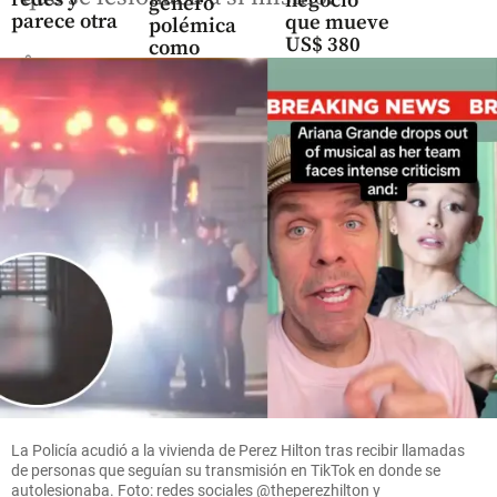
negocio
generó
parece otra
que mueve
polémica
US$ 380
como
share
millones
sede
en el
alterna de
Oriente
De La
antioqueño
Espriella?
share
share
La Policía acudió a la vivienda de Perez Hilton tras recibir llamadas
de personas que seguían su transmisión en TikTok en donde se
autolesionaba. Foto: redes sociales @theperezhilton y