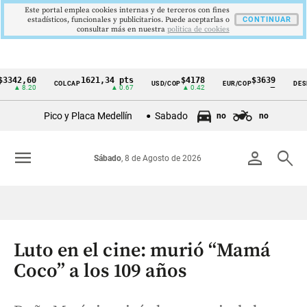
Este portal emplea cookies internas y de terceros con fines
estadísticos, funcionales y publicitarios. Puede aceptarlas o
CONTINUAR
consultar más en nuestra
politica de cookies
,60
1621,34 pts
$4178
$3639
COLCAP
USD/COP
EUR/COP
DESEMPLE
Cintillo
8.20
▲ 0.67
▲ 0.42
—
de
Pico y Placa Medellín
Sabado
no
no
indicadores
económicos
menu
person
search
Sábado
, 8 de Agosto de 2026
Colombia
Luto en el cine: murió “Mamá
Coco” a los 109 años