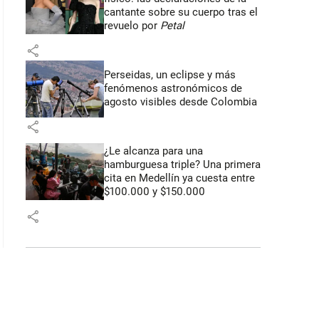
cantante sobre su cuerpo tras el
revuelo por
Petal
share
Perseidas, un eclipse y más
fenómenos astronómicos de
agosto visibles desde Colombia
share
¿Le alcanza para una
hamburguesa triple? Una primera
cita en Medellín ya cuesta entre
$100.000 y $150.000
share