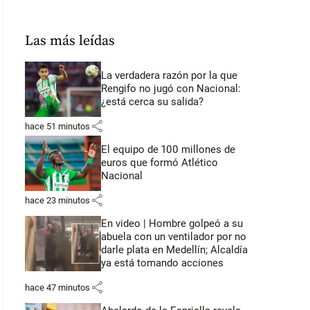
Las más leídas
La verdadera razón por la que
Rengifo no jugó con Nacional:
¿está cerca su salida?
share
hace 51 minutos
El equipo de 100 millones de
euros que formó Atlético
Nacional
share
hace 23 minutos
En video | Hombre golpeó a su
abuela con un ventilador por no
darle plata en Medellín; Alcaldía
ya está tomando acciones
share
hace 47 minutos