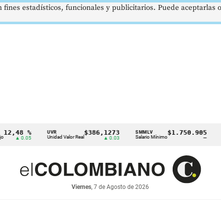
 fines estadísticos, funcionales y publicitarios. Puede aceptarlas
48 %
$386,1273
$1.750.905
UVR
SMMLV
BRENT
Unidad Valor Real
Salario Mínimo
Petróle
 0.05
▲ 0.03
—
Viernes
, 7 de Agosto de 2026