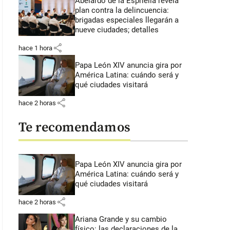
Abelardo de la Espriella revela
plan contra la delincuencia:
brigadas especiales llegarán a
nueve ciudades; detalles
share
hace 1 hora
Papa León XIV anuncia gira por
América Latina: cuándo será y
qué ciudades visitará
share
hace 2 horas
Te recomendamos
Papa León XIV anuncia gira por
América Latina: cuándo será y
qué ciudades visitará
share
hace 2 horas
Ariana Grande y su cambio
físico: las declaraciones de la