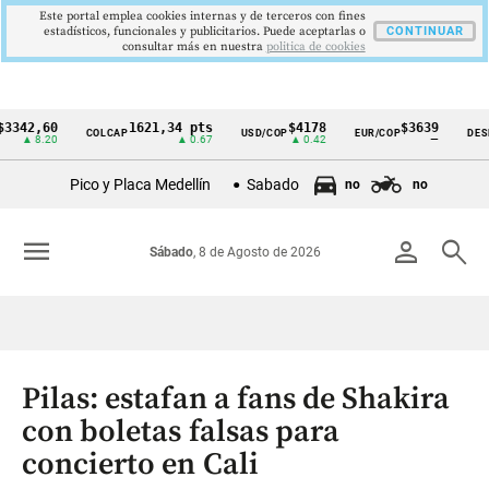
Este portal emplea cookies internas y de terceros con fines
estadísticos, funcionales y publicitarios. Puede aceptarlas o
CONTINUAR
consultar más en nuestra
politica de cookies
,60
1621,34 pts
$4178
$3639
COLCAP
USD/COP
EUR/COP
DESEMPLE
Cintillo
8.20
▲ 0.67
▲ 0.42
—
de
Pico y Placa Medellín
Sabado
no
no
indicadores
económicos
menu
person
search
Sábado
, 8 de Agosto de 2026
Colombia
Pilas: estafan a fans de Shakira
con boletas falsas para
concierto en Cali