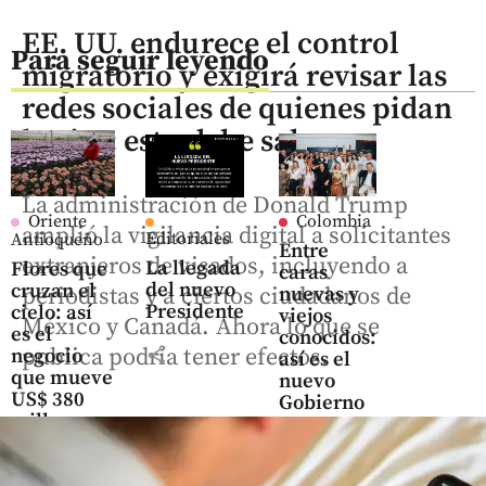
EE. UU. endurece el control
Para seguir leyendo
migratorio y exigirá revisar las
redes sociales de quienes pidan
la visa: esto debe saber
La administración de Donald Trump
Oriente
Colombia
amplió la vigilancia digital a solicitantes
Editoriales
Antioqueño
Entre
extranjeros de visados, incluyendo a
La llegada
Flores que
caras
del nuevo
cruzan el
nuevas y
periodistas y a ciertos ciudadanos de
Presidente
cielo: así
viejos
México y Canadá. Ahora lo que se
es el
conocidos:
share
publica podría tener efectos.
negocio
así es el
que mueve
nuevo
US$ 380
Gobierno
millones
en el
share
Oriente