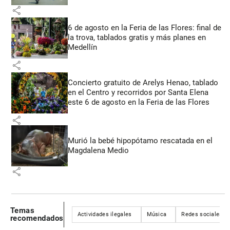
share
6 de agosto en la Feria de las Flores: final de
la trova, tablados gratis y más planes en
Medellín
share
Concierto gratuito de Arelys Henao, tablado
en el Centro y recorridos por Santa Elena
este 6 de agosto en la Feria de las Flores
share
Murió la bebé hipopótamo rescatada en el
Magdalena Medio
share
Temas
Actividades ilegales
Música
Redes sociales
recomendados