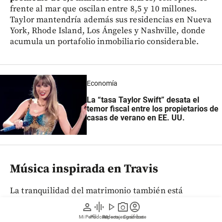
frente al mar que oscilan entre 8,5 y 10 millones.
Taylor mantendría además sus residencias en Nueva
York, Rhode Island, Los Ángeles y Nashville, donde
acumula un portafolio inmobiliario considerable.
Economía
La “tasa Taylor Swift” desata el
temor fiscal entre los propietarios de
casas de verano en EE. UU.
Música inspirada en Travis
La tranquilidad del matrimonio también está
alimentando el proceso creativo de Swift. Según la
person
graphic_eq
play_arrow
photo_camera
account_circle
fuente citada por el
Daily Mail
,
la cantante “está
Mi Perfil
Pódcast
Reportajes gráficos
Videos
Suscríbete