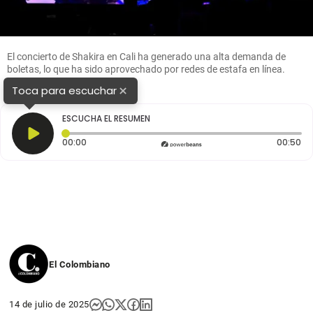
El concierto de Shakira en Cali ha generado una alta demanda de
boletas, lo que ha sido aprovechado por redes de estafa en línea.
FOTO Andrés Camilo Suárez
×
Toca para escuchar
ESCUCHA EL RESUMEN
Tiempo transcurrido: 0 segundos
Du
00:00
00:50
El Colombiano
14 de julio de 2025