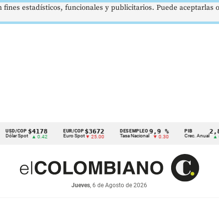
 fines estadísticos, funcionales y publicitarios. Puede aceptarlas
$4178
$3672
9,9 %
2,8 %
OP
EUR/COP
DESEMPLEO
PIB
pot
Euro Spot
Tasa Nacional
Crec. Anual
▲ 0.42
▼ 25.00
▼ 0.30
▲ 0.10
Jueves
, 6 de Agosto de 2026