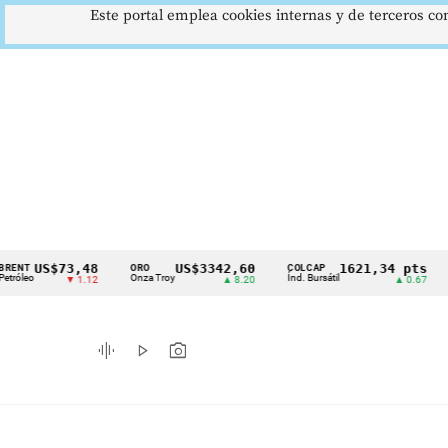
Este portal emplea cookies internas y de terceros con
S$73,48
US$3342,60
1621,34 pts
ORO
COLCAP
USD/C
Cintillo
Onza Troy
Índ. Bursátil
Dólar S
▼ 1.12
▲ 8.20
▲ 0.67
de
indicadores
graphic_eq
play_arrow
photo_camera
económicos
Colombia