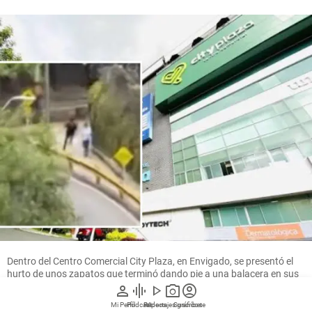
Dentro del Centro Comercial City Plaza, en Envigado, se presentó el
hurto de unos zapatos que terminó dando pie a una balacera en sus
alrededores. FOTOS: CORTESÍA
person
graphic_eq
play_arrow
photo_camera
account_circle
Mi Perfil
Pódcast
Reportajes gráficos
Videos
Suscríbete