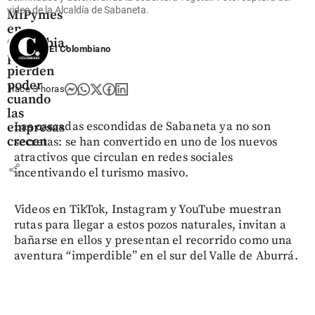
las
video de la Alcaldía de Sabaneta.
MiPymes
en
Colombia,
El Colombiano
pero
pierden
poder
hace 3 horas
cuando
las
Las cascadas escondidas de Sabaneta ya no son
empresas
crecen
secretas: se han convertido en uno de los nuevos
atractivos que circulan en redes sociales
share
incentivando el turismo masivo.
Videos en TikTok, Instagram y YouTube muestran
rutas para llegar a estos pozos naturales, invitan a
bañarse en ellos y presentan el recorrido como una
aventura “imperdible” en el sur del Valle de Aburrá.