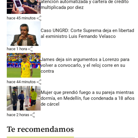
atención automatizada y cartera de crédito
multiplicada por diez
share
hace 45 minutos
Caso UNGRD: Corte Suprema deja en libertad
al exministro Luis Fernando Velasco
share
hace 1 hora
James deja sin argumentos a Lorenzo para
volver a convocarlo, y el reloj corre en su
contra
share
hace 44 minutos
Mujer que prendió fuego a su pareja mientras
dormía, en Medellín, fue condenada a 18 años
de cárcel
share
hace 2 horas
Te recomendamos