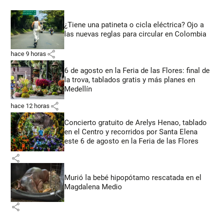
¿Tiene una patineta o cicla eléctrica? Ojo a
las nuevas reglas para circular en Colombia
share
hace 9 horas
6 de agosto en la Feria de las Flores: final de
la trova, tablados gratis y más planes en
Medellín
share
hace 12 horas
Concierto gratuito de Arelys Henao, tablado
en el Centro y recorridos por Santa Elena
este 6 de agosto en la Feria de las Flores
share
Murió la bebé hipopótamo rescatada en el
Magdalena Medio
share