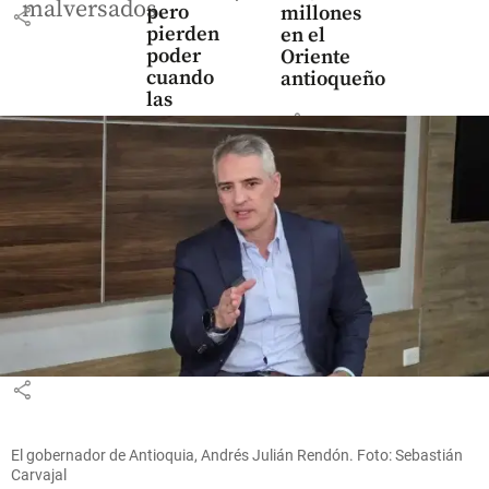
malversados.
pero
millones
share
pierden
en el
poder
Oriente
cuando
antioqueño
las
share
empresas
crecen
share
Inicio
Situación
de
seguridad
en Cali
share
El gobernador de Antioquia, Andrés Julián Rendón. Foto: Sebastián
Carvajal