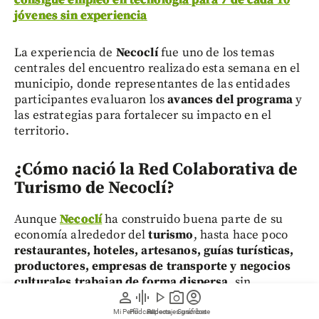
consigue empleo en tecnología para 7 de cada 10
jóvenes sin experiencia
La experiencia de
Necoclí
fue uno de los temas
centrales del encuentro realizado esta semana en el
municipio, donde representantes de las entidades
participantes evaluaron los
avances del programa
y
las estrategias para fortalecer su impacto en el
territorio.
¿Cómo nació la Red Colaborativa de
Turismo de Necoclí?
Aunque
Necoclí
ha construido buena parte de su
economía alrededor del
turismo
, hasta hace poco
restaurantes, hoteles, artesanos, guías turísticas,
productores, empresas de transporte y negocios
culturales
trabajan de forma dispersa,
sin
person
graphic_eq
play_arrow
photo_camera
account_circle
mecanismos de articulación que permitan
consolidar una
oferta turística conjunta
.
Mi Perfil
Pódcast
Reportajes gráficos
Videos
Suscríbete