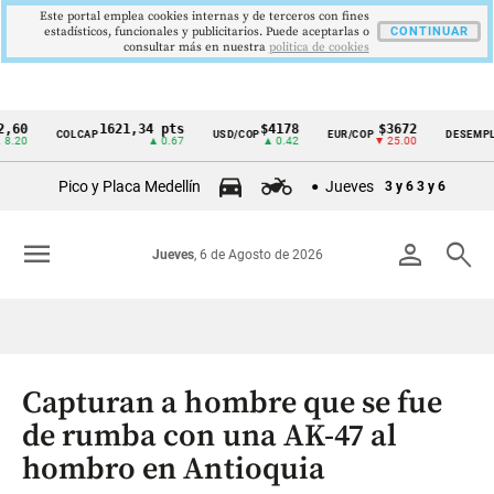
Este portal emplea cookies internas y de terceros con fines
estadísticos, funcionales y publicitarios. Puede aceptarlas o
CONTINUAR
consultar más en nuestra
politica de cookies
1621,34 pts
$4178
$3672
9,
COLCAP
USD/COP
EUR/COP
DESEMPLEO
Cintillo
▲ 0.67
▲ 0.42
▼ 25.00
▼ 
de
Pico y Placa Medellín
Jueves
3 y 6
3 y 6
indicadores
económicos
menu
person
search
Jueves
, 6 de Agosto de 2026
Colombia
Capturan a hombre que se fue
de rumba con una AK-47 al
hombro en Antioquia