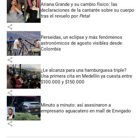
Ariana Grande y su cambio físico: las
declaraciones de la cantante sobre su cuerpo
tras el revuelo por
Petal
share
Perseidas, un eclipse y más fenómenos
astronómicos de agosto visibles desde
Colombia
share
¿Le alcanza para una hamburguesa triple?
Una primera cita en Medellín ya cuesta entre
$100.000 y $150.000
share
Minuto a minuto: así asesinaron a
empresario aguacatero en mall de Envigado
share