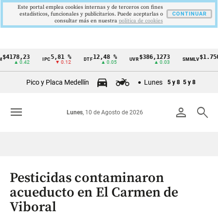
Este portal emplea cookies internas y de terceros con fines
estadísticos, funcionales y publicitarios. Puede aceptarlas o
CONTINUAR
consultar más en nuestra
politica de cookies
78,23
5,81 %
12,48 %
$386,1273
$1.750.90
IPC
DTF
UVR
SMMLV
Cintillo
▲ 0.42
▼ 0.12
▲ 0.05
▲ 0.03
de
Pico y Placa Medellín
Lunes
5 y 8
5 y 8
indicadores
económicos
menu
person
search
Lunes
, 10 de Agosto de 2026
Colombia
Pesticidas contaminaron
acueducto en El Carmen de
Viboral