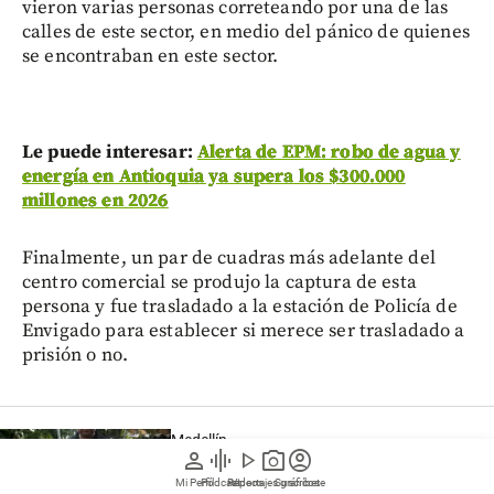
vieron varias personas correteando por una de las
calles de este sector, en medio del pánico de quienes
se encontraban en este sector.
Le puede interesar:
Alerta de EPM: robo de agua y
energía en Antioquia ya supera los $300.000
millones en 2026
Finalmente, un par de cuadras más adelante del
centro comercial se produjo la captura de esta
persona y fue trasladado a la estación de Policía de
Envigado para establecer si merece ser trasladado a
prisión o no.
Medellín
person
graphic_eq
play_arrow
photo_camera
account_circle
Golpe al hurto de celulares en Medellín:
Mi Perfil
Pódcast
Reportajes gráficos
Videos
Suscríbete