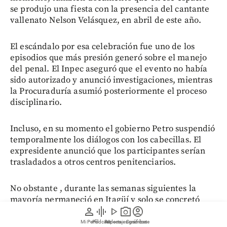
se produjo una fiesta con la presencia del cantante
vallenato Nelson Velásquez, en abril de este año.
El escándalo por esa celebración fue uno de los
episodios que más presión generó sobre el manejo
del penal. El Inpec aseguró que el evento no había
sido autorizado y anunció investigaciones, mientras
la Procuraduría asumió posteriormente el proceso
disciplinario.
Incluso, en su momento el gobierno Petro suspendió
temporalmente los diálogos con los cabecillas. El
expresidente anunció que los participantes serían
trasladados a otros centros penitenciarios.
No obstante , durante las semanas siguientes la
mayoría permaneció en Itagüí y solo se concretó
person
graphic_eq
play_arrow
photo_camera
account_circle
inicialmente el traslado de alias Pocho, un jefe de
menor rango que fungía como vocero suplente.
Mi Perfil
Pódcast
Reportajes gráficos
Videos
Suscríbete