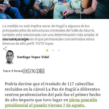
¡Refuerzo
top para el
Arsenal!
Bruno
Guimarães
La medida no solo implica sacar de Itagüí a algunos de los
llega para
principales jefes de estructuras criminales del Valle de Aburrá,
reforzar el
también está relacionada con una determinación más amplia: el
mediocampo
cierre del pabellón en el que permanecían concentrados estos
internos de alto perfil. FOTO Inpec
share
1
2
3
Santiago Yepes Vidal
hace 9 horas
Podría decirse que el traslado de 117 cabecillas
recluidos en la cárcel La Paz de Itagüí a diferentes
centros penitenciarios del país fue el primer hecho
de alto impacto que tuvo lugar en
plena posesión
presidencial el pasado viernes 7 de agosto.