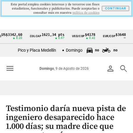
Este portal emplea cookies internas y de terceros con fines
estadísticos, funcionales y publicitarios. Puede aceptarlas o
CONTINUAR
consultar más en nuestra
politica de cookies
342,60
1621,34 pts
$4178
$3648
COLCAP
USD/COP
EUR/COP
DESE
Cintillo
▲ 8.20
▲ 0.67
▲ 0.42
—
de
Pico y Placa Medellín
Domingo
no
no
indicadores
económicos
menu
person
search
Domingo
, 9 de Agosto de 2026
Colombia
Testimonio daría nueva pista de
ingeniero desaparecido hace
1.000 días; su madre dice que