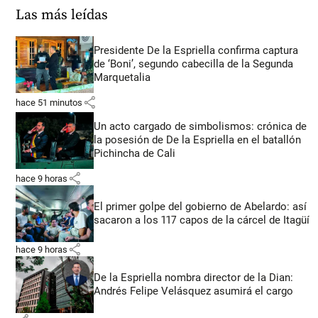
Las más leídas
Presidente De la Espriella confirma captura
de ‘Boni’, segundo cabecilla de la Segunda
Marquetalia
share
hace 51 minutos
Un acto cargado de simbolismos: crónica de
la posesión de De la Espriella en el batallón
Pichincha de Cali
share
hace 9 horas
El primer golpe del gobierno de Abelardo: así
sacaron a los 117 capos de la cárcel de Itagüí
share
hace 9 horas
De la Espriella nombra director de la Dian:
Andrés Felipe Velásquez asumirá el cargo