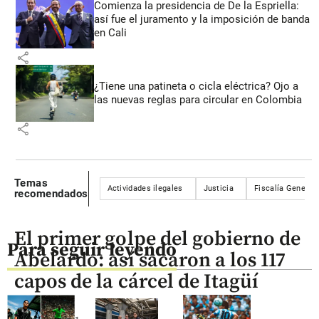
Comienza la presidencia de De la Espriella:
así fue el juramento y la imposición de banda
en Cali
share
¿Tiene una patineta o cicla eléctrica? Ojo a
las nuevas reglas para circular en Colombia
share
Temas
Actividades ilegales
Justicia
Fiscalía General 
recomendados
El primer golpe del gobierno de
Para seguir leyendo
Abelardo: así sacaron a los 117
capos de la cárcel de Itagüí