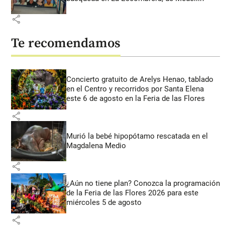
share
Te recomendamos
Concierto gratuito de Arelys Henao, tablado
en el Centro y recorridos por Santa Elena
este 6 de agosto en la Feria de las Flores
share
Murió la bebé hipopótamo rescatada en el
Magdalena Medio
share
¿Aún no tiene plan? Conozca la programación
de la Feria de las Flores 2026 para este
miércoles 5 de agosto
share