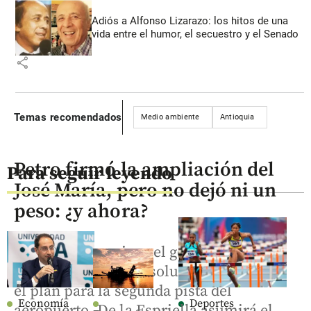
Adiós a Alfonso Lizarazo: los hitos de una
vida entre el humor, el secuestro y el Senado
share
Temas recomendados
Medio ambiente
Antioquia
Petro firmó la ampliación del
Para seguir leyendo
José María, pero no dejó ni un
peso: ¿y ahora?
A horas de terminar el gobierno, la
Aerocivil expidió resolución que adopta
el plan para la segunda pista del
Economía
Deportes
aeropuerto. De la Espriella asumirá el