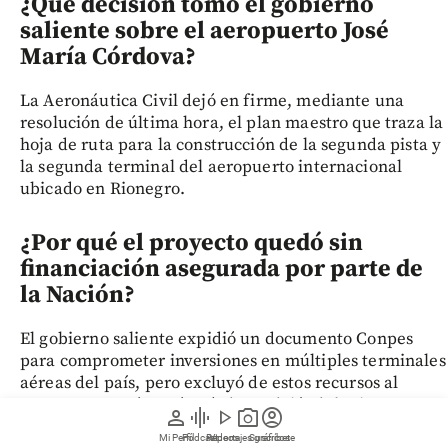
¿Qué decisión tomó el gobierno
saliente sobre el aeropuerto José
María Córdova?
La Aeronáutica Civil dejó en firme, mediante una
resolución de última hora, el plan maestro que traza la
hoja de ruta para la construcción de la segunda pista y
la segunda terminal del aeropuerto internacional
ubicado en Rionegro.
¿Por qué el proyecto quedó sin
financiación asegurada por parte de
la Nación?
El gobierno saliente expidió un documento Conpes
para comprometer inversiones en múltiples terminales
aéreas del país, pero excluyó de estos recursos al
aeropuerto José María Córdova, dejándolo sin
person
graphic_eq
play_arrow
photo_camera
account_circle
presupuesto público asignado para los próximos años.
Mi Perfil
Pódcast
Reportajes gráficos
Videos
Suscríbete