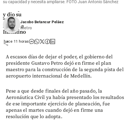
su capacidad y necesita ampliarse. FOTO Juan Antonio Sánchez
con
disculpas
y dio su
“pleno
Jacobo Betancur Peláez
apoyo” a
Metro
Infantino
hace 11 horas
share
A escasos días de dejar el poder, el gobierno del
presidente Gustavo Petro dejó en firme el plan
maestro para la construcción de la segunda pista del
aeropuerto internacional de Medellín.
Pese a que desde finales del año pasado, la
Aeronáutica Civil ya había presentado los resultados
de ese importante ejercicio de planeación, fue
apenas el martes cuando dejó en firme una
resolución que lo adopta.