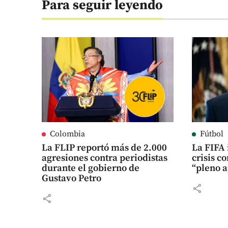
Para seguir leyendo
Colombia
Fútbol
La FLIP reportó más de 2.000
La FIFA 
agresiones contra periodistas
crisis c
durante el gobierno de
“pleno a
Gustavo Petro
share
share