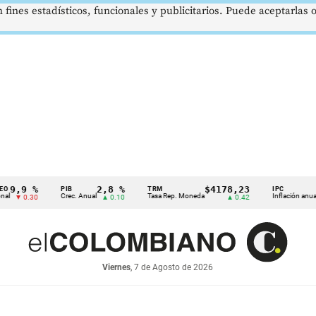
 fines estadísticos, funcionales y publicitarios. Puede aceptarlas
 %
2,8 %
$4178,23
5,81
PIB
TRM
IPC
Crec. Anual
Tasa Rep. Moneda
Inflación anual
.30
▲ 0.10
▲ 0.42
▼ 0.
Viernes
, 7 de Agosto de 2026