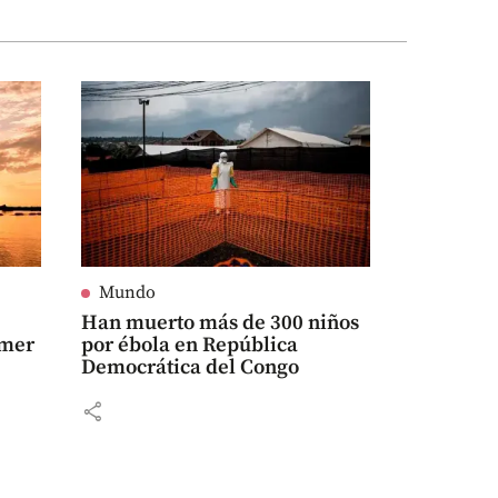
Mundo
Han muerto más de 300 niños
imer
por ébola en República
Democrática del Congo
share