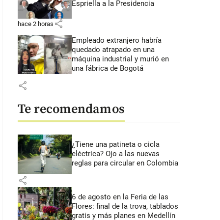
Espriella a la Presidencia
share
hace 2 horas
Empleado extranjero habría
quedado atrapado en una
máquina industrial y murió en
una fábrica de Bogotá
share
Te recomendamos
¿Tiene una patineta o cicla
eléctrica? Ojo a las nuevas
reglas para circular en Colombia
share
6 de agosto en la Feria de las
Flores: final de la trova, tablados
gratis y más planes en Medellín