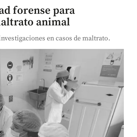
dad forense para
maltrato animal
investigaciones en casos de maltrato.