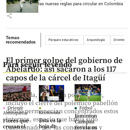
las nuevas reglas para circular en Colombia
share
Temas
Parques educativos
Arqueología
Oriente an
recomendados
El primer golpe del gobierno de
Para seguir leyendo
Abelardo: así sacaron a los 117
capos de la cárcel de Itagüí
La medida, ejecutada por el Inpec,
incluyó el cierre del polémico pabellón
Oriente
Fútbol
donde permanecían concentrados estos
Economía
Antioqueño
Jáminton
internos, espacio que había sido
Esta es la
Flores que
Campaz
hoja de
cruzan el
cuestionado por las condiciones y
revela su