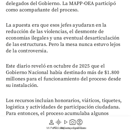
delegados del Gobierno. La MAPP-OEA participó
como acompañante del proceso.
La apuesta era que esos jefes ayudaran en la
reducción de las violencias, el desmonte de
economías ilegales y una eventual desarticulación
de las estructuras. Pero la mesa nunca estuvo lejos
de la controversia.
Este diario reveló en octubre de 2025 que el
Gobierno Nacional había destinado más de $1.800
millones para el funcionamiento del proceso desde
su instalación.
Los recursos incluían honorarios, viáticos, tiquetes,
logística y actividades de participación ciudadana.
Para entonces, el proceso acumulaba algunos
resultados parciales, pero no se habían
person
graphic_eq
play_arrow
photo_camera
account_circle
materializado avances considerados definitivos en
Mi Perfil
Pódcast
Reportajes gráficos
Videos
Suscríbete