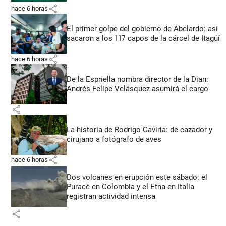
share
hace 6 horas
El primer golpe del gobierno de Abelardo: así
sacaron a los 117 capos de la cárcel de Itagüí
share
hace 6 horas
De la Espriella nombra director de la Dian:
Andrés Felipe Velásquez asumirá el cargo
share
La historia de Rodrigo Gaviria: de cazador y
cirujano a fotógrafo de aves
share
hace 6 horas
Dos volcanes en erupción este sábado: el
Puracé en Colombia y el Etna en Italia
registran actividad intensa
share