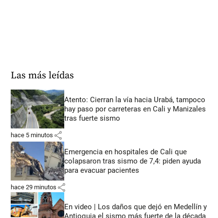
Las más leídas
Atento: Cierran la vía hacia Urabá, tampoco
hay paso por carreteras en Cali y Manizales
tras fuerte sismo
share
hace 5 minutos
Emergencia en hospitales de Cali que
colapsaron tras sismo de 7,4: piden ayuda
para evacuar pacientes
share
hace 29 minutos
En video | Los daños que dejó en Medellín y
Antioquia el sismo más fuerte de la década