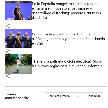
De la Espriella congelará el gasto público,
eliminará el impuesto al patrimonio y
desarrollará el fracking: primeros anuncios
desde Cali
share
Comienza la presidencia de De la Espriella:
así fue el juramento y la imposición de banda
en Cali
share
¿Tiene una patineta o cicla eléctrica? Ojo a
las nuevas reglas para circular en Colombia
share
Temas
Conflicto armado
JEP
Antioquia
recomendados