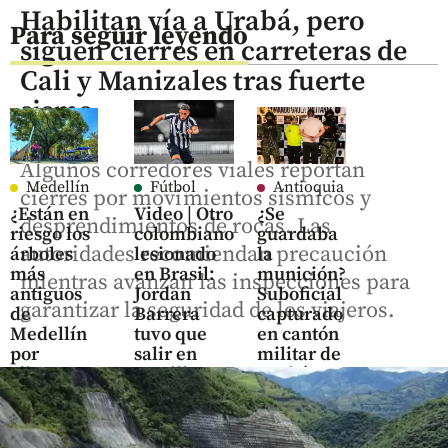
Habilitan vía a Urabá, pero
Para seguir leyendo
siguen cierres en carreteras de
Cali y Manizales tras fuerte
sismo
Algunos corredores viales reportan
Medellín
Fútbol
Antioquia
cierres por movimientos sísmicos y
¿Están en
Video | Otro
¿Se
desprendimientos de rocas. Las
riesgo los
colombiano
guardaba
autoridades recomiendan precaución
árboles
lesionado
la
más
en Brasil:
munición?
mientras avanzan las inspecciones para
antiguos
Jordan
Suboficial
garantizar la seguridad de los viajeros.
de
Barrera
capturado
Medellín
tuvo que
en cantón
por
salir en
militar de
climas
camilla
Urabá
extremos?
share
share
hace 15
share
horas