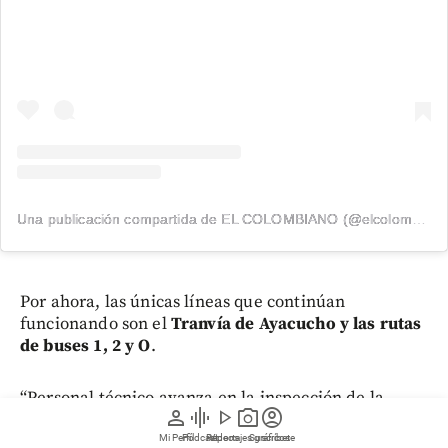
Una publicación compartida de EL COLOMBIANO (@elcolombiano_)
Por ahora, las únicas líneas que continúan
funcionando son el
Tranvía de Ayacucho y las rutas
de buses 1, 2 y O
.
“Personal técnico avanza en la inspección de la
person
graphic_eq
play_arrow
photo_camera
account_circle
infraestructura en estaciones, viaducto y pilonas con
el fin de restablecer el servicio comercial”, informó
Mi Perfil
Pódcast
Reportajes gráficos
Videos
Suscríbete