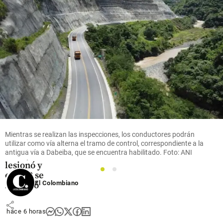
Fútbol
Video |
Jugador
en Brasil
festejó gol
saltando
unas
vallas,
pero cayó
Mientras se realizan las inspecciones, los conductores podrán
utilizar como vía alterna el tramo de control, correspondiente a la
a un
antigua vía a Dabeiba, que se encuentra habilitado. Foto: ANI
túnel, se
lesionó y
1
2
el VAR se
El Colombiano
lo anuló
share
hace 6 horas