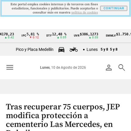
Este portal emplea cookies internas y de terceros con fines
estadísticos, funcionales y publicitarios. Puede aceptarlas o
CONTINUAR
consultar más en nuestra
politica de cookies
23
5,81 %
12,48 %
$386,1273
$1.750.905
IPC
DTF
UVR
SMMLV
Cintillo
.42
▼ 0.12
▲ 0.05
▲ 0.03
—
de
Pico y Placa Medellín
Lunes
5 y 8
5 y 8
indicadores
económicos
menu
person
search
Lunes
, 10 de Agosto de 2026
Colombia
Tras recuperar 75 cuerpos, JEP
modifica protección a
cementerio Las Mercedes, en