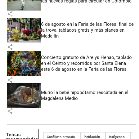
las nuevas reglas para circular en Colombia
share
6 de agosto en la Feria de las Flores: final de
la trova, tablados gratis y más planes en
Medellín
share
Concierto gratuito de Arelys Henao, tablado
en el Centro y recorridos por Santa Elena
este 6 de agosto en la Feria de las Flores
share
Murió la bebé hipopótamo rescatada en el
Magdalena Medio
share
Temas
Conflicto armado
Población
Indígenas
Co