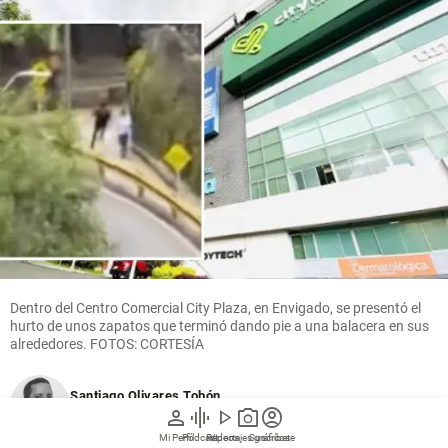
Dentro del Centro Comercial City Plaza, en Envigado, se presentó el
hurto de unos zapatos que terminó dando pie a una balacera en sus
alrededores. FOTOS: CORTESÍA
Santiago Olivares Tobón
person
graphic_eq
play_arrow
photo_camera
account_circle
Metro
Mi Perfil
Pódcast
Reportajes gráficos
Videos
Suscríbete