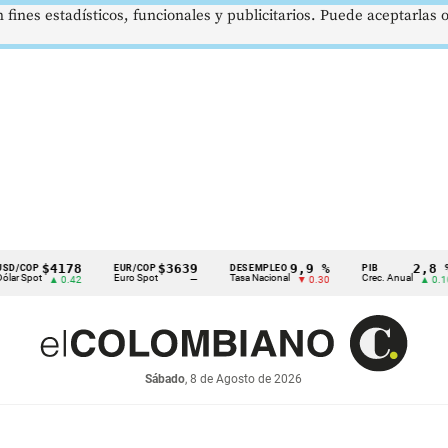
 fines estadísticos, funcionales y publicitarios. Puede aceptarlas
$4178
$3639
9,9 %
2,8 %
EUR/COP
DESEMPLEO
PIB
t
Euro Spot
Tasa Nacional
Crec. Anual
▲ 0.42
—
▼ 0.30
▲ 0.10
Sábado
, 8 de Agosto de 2026