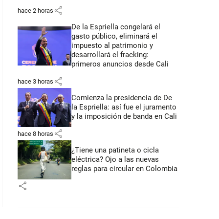
share
hace 2 horas
De la Espriella congelará el
gasto público, eliminará el
impuesto al patrimonio y
desarrollará el fracking:
primeros anuncios desde Cali
share
hace 3 horas
Comienza la presidencia de De
la Espriella: así fue el juramento
y la imposición de banda en Cali
share
hace 8 horas
¿Tiene una patineta o cicla
eléctrica? Ojo a las nuevas
reglas para circular en Colombia
share