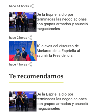
share
hace 14 horas
De la Espriella dio por
terminadas las negociaciones
con grupos armados y anunció
megacárceles
share
hace 2 horas
10 claves del discurso de
Abelardo de la Espriella al
asumir la Presidencia
share
hace 4 horas
Te recomendamos
De la Espriella dio por
terminadas las negociaciones
con grupos armados y anunció
megacárceles