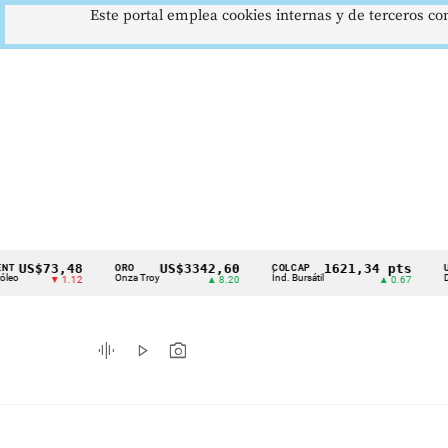
Este portal emplea cookies internas y de terceros con
$73,48
US$3342,60
1621,34 pts
ORO
COLCAP
USD/COP
Cintillo
Onza Troy
Índ. Bursátil
Dólar Spo
▼ 1.12
▲ 8.20
▲ 0.67
de
indicadores
graphic_eq
play_arrow
photo_camera
económicos
Colombia