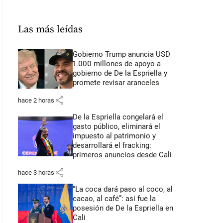
Las más leídas
Gobierno Trump anuncia USD
1.000 millones de apoyo a
gobierno de De la Espriella y
promete revisar aranceles
share
hace 2 horas
De la Espriella congelará el
gasto público, eliminará el
impuesto al patrimonio y
desarrollará el fracking:
primeros anuncios desde Cali
share
hace 3 horas
“La coca dará paso al coco, al
cacao, al café”: así fue la
posesión de De la Espriella en
Cali