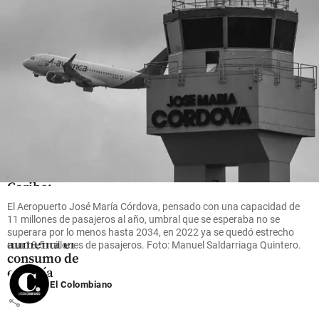
Energía
share
share
Colombia
Calor
extremo en
la costa
Caribe:
Barranquilla
El Aeropuerto José María Córdova, pensado con una capacidad de
alcanza los
11 millones de pasajeros al año, umbral que se esperaba no se
35°C y
superara por lo menos hasta 2034, en 2022 ya se quedó estrecho
aumenta el
con 13,5 millones de pasajeros. Foto: Manuel Saldarriaga Quintero.
consumo de
energía
El Colombiano
share