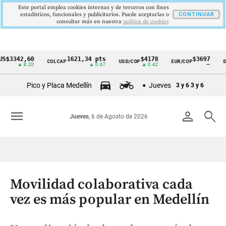
Este portal emplea cookies internas y de terceros con fines
estadísticos, funcionales y publicitarios. Puede aceptarlas o
CONTINUAR
consultar más en nuestra
politica de cookies
342,60
1621,34 pts
$4178
$3697
COLCAP
USD/COP
EUR/COP
DESEM
Cintillo
▲ 8.20
▲ 0.67
▲ 0.42
—
de
Pico y Placa Medellín
Jueves
3 y 6
3 y 6
indicadores
económicos
menu
person
search
Jueves
, 6 de Agosto de 2026
Colombia
Movilidad colaborativa cada
vez es más popular en Medellín