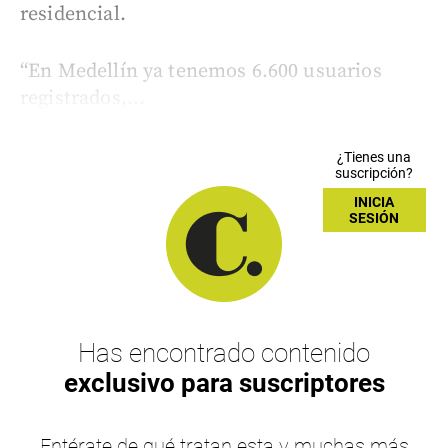
residencial.
“En Medellín ya tenemos 6.600 usuarios
registrados,...
¿Tienes una
suscripción?
INICIA
SESIÓN
Has encontrado contenido
exclusivo para suscriptores
Entérate de qué tratan esta y muchas más