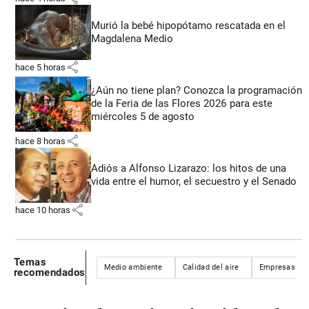
Murió la bebé hipopótamo rescatada en el
Magdalena Medio
share
hace 5 horas
¿Aún no tiene plan? Conozca la programación
de la Feria de las Flores 2026 para este
miércoles 5 de agosto
share
hace 8 horas
Adiós a Alfonso Lizarazo: los hitos de una
vida entre el humor, el secuestro y el Senado
share
hace 10 horas
Temas
Medio ambiente
Calidad del aire
Empresas
recomendados